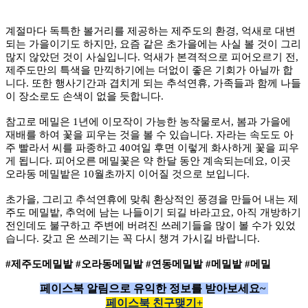
계절마다 독특한 볼거리를 제공하는 제주도의 환경, 억새로 대변
되는 가을이기도 하지만, 요즘 같은 초가을에는 사실 볼 것이 그리
많지 않았던 것이 사실입니다. 억새가 본격적으로 피어오르기 전,
제주도만의 특색을 만끽하기에는 더없이 좋은 기회가 아닐까 합
니다. 또한 행사기간과 겹치게 되는 추석연휴, 가족들과 함께 나들
이 장소로도 손색이 없을 듯합니다.
참고로 메밀은 1년에 이모작이 가능한 농작물로서, 봄과 가을에
재배를 하여 꽃을 피우는 것을 볼 수 있습니다. 자라는 속도도 아
주 빨라서 씨를 파종하고 40여일 후면 이렇게 화사하게 꽃을 피우
게 됩니다. 피어오른 메밀꽃은 약 한달 동안 계속되는데요, 이곳
오라동 메밀밭은 10월초까지 이어질 것으로 보입니다.
초가을, 그리고 추석연휴에 맞춰 환상적인 풍경을 만들어 내는 제
주도 메밀밭, 추억에 남는 나들이기 되길 바라고요, 아직 개방하기
전인데도 불구하고 주변에 버려진 쓰레기들을 많이 볼 수가 있었
습니다. 갖고 온 쓰레기는 꼭 다시 챙겨 가시길 바랍니다.
#제주도메밀밭 #오라동메밀밭 #연동메밀밭 #메밀밭 #메밀
페이스북 알림으로
유익한 정보를 받아보세요~
페이스북 친구맺기+