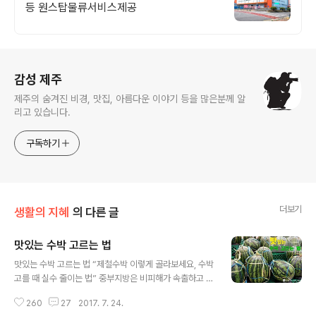
등 원스탑물류서비스제공
로그 정보
감성 제주
제주의 숨겨진 비경, 맛집, 아름다운 이야기 등을 많은분께 알
리고 있습니다.
구독하기
더보기
생활의 지혜
의 다른 글
맛있는 수박 고르는 법
글 내용
맛있는 수박 고르는 법 “제철수박 이렇게 골라보세요, 수박
고를 때 실수 줄이는 법” 중부지방은 비피해가 속출하고 있
는데 제주도는 연일 가마솥 같은 더위의 연속이네요. 에어
260
27
2017. 7. 24.
컨이라면 모를까 선풍기나 손부채로 더위를 이긴다는 건