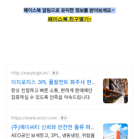
페이스북 알림으로
유익한 정보를 받아보세요~
페이스북 친구맺기+
http://easylogis.kr/
광고
이지로지스 3PL 풀필먼트 화주사 현실
후기
항상 친절하고 빠른 소통, 편하게 판매에만
집중하실 수 있도록 만족을 약속드립니다
https://www.actcr.com
광고
(주)에이씨티 신뢰와 안전한 물류 파트
너
AEO공인 보세창고, 3PL, 냉동냉장, 위험물