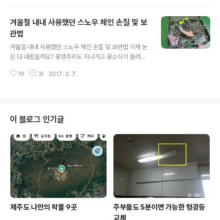
역부족이네요. 가만히 앉아 있기만 해도 땀이 주르륵 흘러
내립니다. 어제는 떨어진 생필품도 살 겸, 더위도 피할 겸
겨울철 내내 사용했던 스노우 체인 손질 및 보
가까운 대형마트에 다녀왔습니다. 역시 소문대로 더위를
피하는 데에는 이런 대형건물이 최고입니다. 다른 때보다
관법
글 내용
마트를 찾은 사람들이 많은 걸 보니 피서 목적(?)으로 찾은
겨울철 내내 사용했던 스노우 체인 손질 및 보관법 이제 눈
사람들도 상당수 있을 듯합니다.^^ 피서철이다 보니 캠핑
은 다 내렸을까요? 꽃샘추위도 지나가고 꽃소식이 들려오
용품들에 사람들이 많이 몰려 있고, 시식 코너는 여전히 인
는 요즘, 더 이상 눈은 내리지 않을 것 같은데요, 겨울철 내
기가 많습니다. 제철과일들도 많이 출하가 되었는데, 먹음
19
31
2017. 3. 7.
내 차량 트렁크에 싣고 다녔던 월동 장비를 내려놓을 때가
직스런 수박들이 눈에 들어옵니다...
된 것 같습니다. 겨울철 차량에 반드시 갖추고 다니는 월동
장비하면 가장 중요한 것이 바로 스노우 체인인데요, 겨울
철 내내 사용했던 스노우 체인은 잘 손질하여 보관을 해두
어야 다시 겨울철 눈이 내렸을 때 요긴하게 사용하게 됩니
이 블로그 인기글
다. 물론, 스노우 체인의 종류에 따라 관리하는 요령도 다르
겠지만, 제가 가장 선호하는 스노우 체인은 바로 육각 와이
어 체인이라고 부르는 제품입니다. 우레탄 재질의 스노우
체인도 여러 번 사용해봤지만 빙판길 제동력이나 소음, 그
리고 내구성에서 와이어 체인만큼 ..
제주도 나만의 락풀 9곳
주부들도 5분이면 가능한 형광등
교체