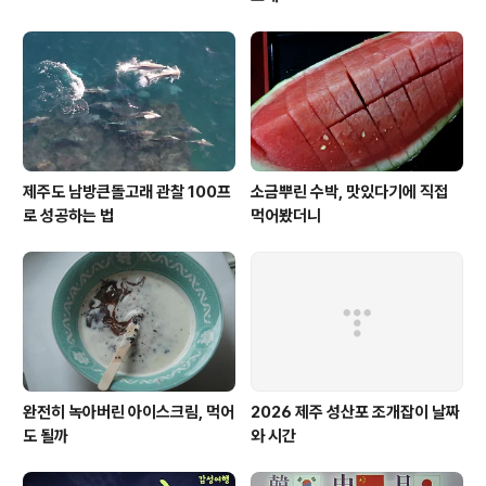
제주도 남방큰돌고래 관찰 100프
소금뿌린 수박, 맛있다기에 직접
로 성공하는 법
먹어봤더니
완전히 녹아버린 아이스크림, 먹어
2026 제주 성산포 조개잡이 날짜
도 될까
와 시간