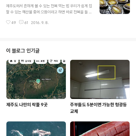
글 내용
어디를 가더라도 다 그런 줄 알고 살아 왔지만 언제부터인
제주도에서 흔하게 볼 수 있는 전복 먹는 법 우리가 쉽게 접
가 다른 지방의 상차림을 보고나서는 제주도의 차례상 차
할 수 있는 해산물 중에 으뜸이라고 하면 바로 전복을 들 수
림이 유난히 독특하다는 것은 비로소 느끼게 되었지요. 물
있지요, 간혹 비싸서 어떻게 쉽게 먹을 수 있냐는 사람들도
론 이러한 지역적인 특색은 비단 제주도 뿐만은 아니지요.
49
61
2016. 9. 8.
있는데요, 시기를 잘 맞추면 싸고 맛있는 전복을 어렵지 않
각 지방마다에는 그 지역에서 뿌리내리며 살아온 선조들의
게 맛볼 수 있답니다. 전복이 왕성하게 출하가 되는 시기가
영향을 받아 그 지역에서 나는 재료를 이용해..
있다지만 연중 아무 때나 먹을 수 있다는 장점도 있는 것이
바로 전복이 아닐까합니다. 저희 집에서는 전복이 가장 싸
고 맛있는 계절이 오면 연례행사처럼 전복파티를 열곤 하
이 블로그 인기글
는데요, 다행인 것은 우리 집 아이들이 전복을 너무나 좋아
한다는 것입니다. 방학 중이었지만 얼마 전에도 아들 녀석
이 난데없이 전복이 먹고 싶다는 것이었습니다. 아이들이
먹고 싶다는데 뭐가 아깝겠습니까. 다 먹고살자고 돈을 버
는 것인데, 이럴 때 과..
제주도 나만의 락풀 9곳
주부들도 5분이면 가능한 형광등
교체