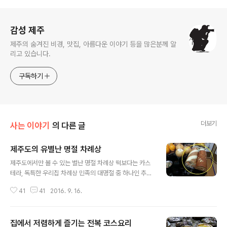
로그 정보
감성 제주
제주의 숨겨진 비경, 맛집, 아름다운 이야기 등을 많은분께 알
리고 있습니다.
구독하기
더보기
사는 이야기
의 다른 글
제주도의 유별난 명절 차례상
글 내용
제주도에서만 볼 수 있는 별난 명절 차례상 떡보다는 카스
테라, 독특한 우리집 차례상 민족의 대명절 중 하나인 추석
이 바로 어제였습니다. 떨어져 있던 가족친지들 모여, 오랜
41
41
2016. 9. 16.
만에 오붓한 시간 갖고 계시겠지요. 물론 맛있는 음식도 많
이 드셨을거라 생각됩니다. 제주도에는 추석이나 설날 차
례상 상차림이 아주 독특합니다. 제주사람들은 어릴 적부
집에서 저렴하게 즐기는 전복 코스요리
터 이어져 내려온 풍습에 익숙해져 당연시 하고, 우리나라