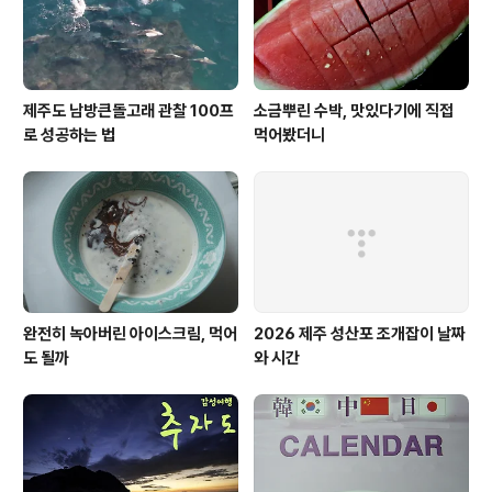
제주도 남방큰돌고래 관찰 100프
소금뿌린 수박, 맛있다기에 직접
로 성공하는 법
먹어봤더니
완전히 녹아버린 아이스크림, 먹어
2026 제주 성산포 조개잡이 날짜
도 될까
와 시간