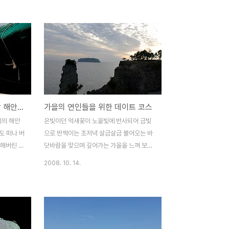
나 아직까
그마한 섬들이 여럿 있지만 모두 열거하지는
최남단 섬
않았습니다. 제주도에 있는 섬들은 제각각 특
밀려 늘 외
유의 비경들을 품고 있는데요, 이들 섬외에도
흘낏 쳐다
아주 오랜세월 마을 주민들과 동고동락을 함
 오죽할까
께하며 아름다운 비경을 간직해 온 또하나의
선 위에서
섬이 있습니다. 바로 대섬입니다. 한자로 풀
그곳으로 떠
이하면 竹島인데요, 다른이름으로는 죽도라
. △가파도
고 부르기도 합니다. 이름으로만 본다면 섬속
숨겨진 비경을 찾아서<한담 해안길>
가을의 연인들을 위한 데이트 코스
36톤으로
에는 대나무가 자라고 있을 것이란 상상이 가
니다. 고깃
지만 무슨영문인지 섬안에는 대나무가 전혀
리의 해안
은빛이던 억새꽃이 노을빛에 반사되어 금빛
입니다. 약
없습니다. 그런데도 왜 이섬을 죽도라고 했는
도 떠나 버
으로 반짝이는 초저녁 살금살금 불어오는 바
지는 문헌을 찾기가..
변해버린 고
닷바람을 맞으며 깊어가는 가을을 느껴 보는
사랑했던,
것은 어떨까 이따금씩 바람에 실려 코끝을 간
2008. 10. 14.
 사랑하는
지럽히는 진한 커피향에 가슴이 두근거리고
 세워 그
기암절벽에 부딪혀 쉼 없이 철썩이는 파도가
다. 마을입
한 없이 마음 서글프게 하는 곳 사무친 그리
리는 글이
움에 기다리다 지쳐 돌이 되어 굳어 버리고
적한 어촌마
홀로 외로이 서 있는 슬픈 돌 외돌개 외돌개