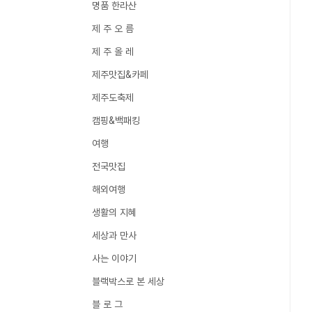
명품 한라산
제 주 오 름
제 주 올 레
제주맛집&카페
제주도축제
캠핑&백패킹
여행
전국맛집
해외여행
생활의 지혜
세상과 만사
사는 이야기
블랙박스로 본 세상
블 로 그