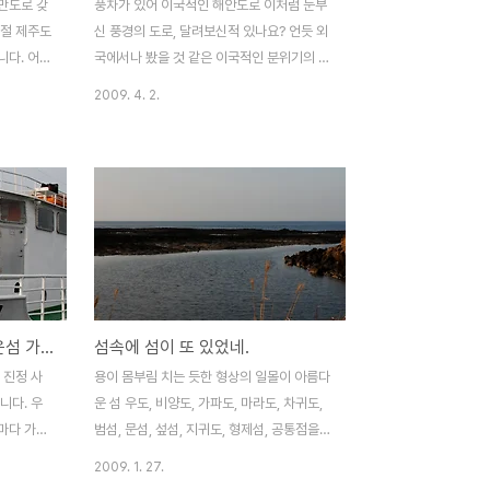
만도로 갖
풍차가 있어 이국적인 해안도로 이처럼 눈부
계절 제주도
신 풍경의 도로, 달려보신적 있나요? 언듯 외
다. 어?
국에서나 봤을 것 같은 이국적인 분위기의 해
~ 있습니
안경치, 바로 고산-신창 해안도로입니다. 거
2009. 4. 2.
 깊이 마음
대한 풍차가 만들어 내는 너무나도 이국적인
기 쉬운도로
정취가 물씬 풍기는 4.9km의 아름다운 해
전히 수놓
변, 모르고 지나치셨다면 평생 후회하지요^^
 아름다운
제주시 서부권의 해안도로 가운데 가장 눈부
연속으로 우
신 경치를 보여주는 고산-신창 해안도로의
못오시는 분
신창쪽으로 진입하자마자 바로 나타나는 싱
, 탄성이
계물 공원의 모습이네요. 특이한 모습의 여인
정석항공로
상도 있구요.. 시원한 바닷바람을 맞으며 땀
에 폭 넓
을 식히기에 아주 좋은 휴식처입니다. 습지인
파도 타고 떠난 여행, 외로운섬 가파도
섬속에 섬이 또 있었네.
화사한 벚꽃
이곳은 환경부가 지정하는 보호야생식물인
있습니다.
갯대추가 서식하는 곳입니다. 환경오염과 생
 진정 사
용이 몸부림 치는 듯한 형상의 일몰이 아름다
하게 피어
태계 파괴로 인하여 점차 감소하고 있는 희귀
니다. 우
운 섬 우도, 비양도, 가파도, 마라도, 차귀도,
식물의 보전을 위하여 안내판과 함께..
마다 가는
범섬, 문섬, 섶섬, 지귀도, 형제섬, 공통점을
겨둔 곳이
아시겠죠? 바로 제주도에 있는 섬속의 섬들
2009. 1. 27.
우도외에도
의 이름입니다. 위에 적어 놓은 섬 외에도 자