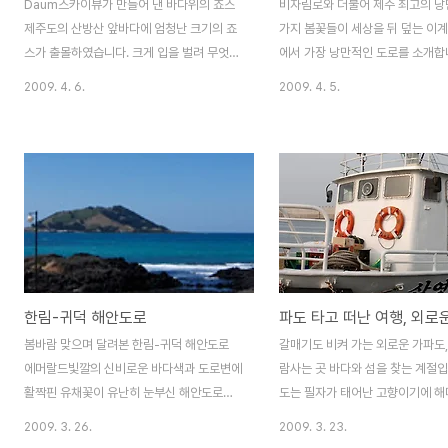
Daum스카이뷰가 만들어 낸 바다위의 죠스
비자림로와 더불어 제주 최고의 낭
제주도의 산방산 앞바다에 엄청난 크기의 죠
가지 봄꽃들이 세상을 뒤 덮는 이
스가 출몰하였습니다. 크게 입을 벌려 무엇인
에서 가장 낭만적인 도로를 소개합니
가 집어 삼키려는 표정도 영락없이 상어를 닮
제주도에 이런 도로가 있었나? 아
2009. 4. 6.
2009. 4. 5.
았지만 등 부위에도 상어 지느러미가 선명하
다..있구말구요.. 꼭꼭 숨겨진 도로,
게 모습을 드러냈습니다. 실제 상어의 그림과
에 새겨 두지 않으면 잊고 지나치
같이 놓고 봐도 너무 흡사한 모습의 상어를
유채꽃과 벚꽃이 도로의 양쪽을 완
닮은 섬 너무나도 상어를 빼 닮은 이섬은 바
아 버린 정석항공로입니다. 한국의
로 서귀포시 산방산 앞 용머리 해안과 송악산
길 100선에 2006년,2007년 
사이에 있는 형제섬입니다. 아가리를 벌리고
수상을 수상한 진짜 아름다운 길 
하얀 입속을 드러낸 채 뭍을 향해 헤엄치는
들을 위하여 소개합니다. 무아지경
상어의 모습을 하고 있습니다. 등부위에는 지
절로 쏟아지는 꼬불꼬불 이어진 
느러미까지도 신기하게 생겨난 모습인데요,
의 아름다운 모습입니다. 도로 양쪽
한림-귀덕 해안도로
입속의 하얀부분은 바로 형제섬의 자랑인 모
게 피어있는 유채꽃과 그 옆으로 
래사장입니다. 정말 아담하게 생긴 모래사장
이 환상적인 그림을 만들어 내고 
봄바람 맞으며 달려본 한림-귀덕 해안도로
갈매기도 비켜 가는 외로운 가파도,
이지만 하늘에서 보니 흉측한 상어의 아가리
정석항공로, 유채꽃과 벚꽃이 화사
에머랄드빛깔의 신비로운 바다색과 도로변에
람사는 곳 바다와 섬을 찾는 계절입
입니다. 형제 해안로에서 바라 본..
있는 도로는 서귀포시 표..
활짝핀 유채꽃이 유난히 눈부신 해안도로를
도는 필자가 태어난 고향이기에 해
달려봤습니다. 바로 한림-귀덕간 해안도로입
곳이라 포스팅은 타인의 몫으로 남
2009. 3. 26.
2009. 3. 23.
니다. 이미 제주도내의 많은 해안도로가 널리
기도합니다. 제주도의 섬 중에는 