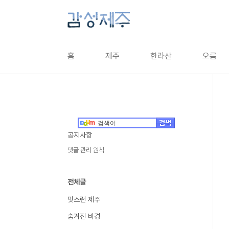
본문 바로가기
홈
제주
한라산
오름
공지사항
댓글 관리 원칙
전체글
멋스런 제주
숨겨진 비경