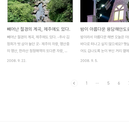
수산봉 산꼭대기에는 조선시대에 위급한 상
을, 제주시 애월읍 한담리, 겨울의 
황을 알리는 봉화대가 있었으며 또 작은 연못
람이 파도와 함께 살갖을 파고들고
도 있었다고 한다. 오늘날은 물이 있었다는
매기 한 마리가 노래비를 지키고 
흔적을 전혀 찾을 수 없어서, 연못이라는 곳
고즈넉한 마을 차량으로 진입할 수
빼어난 절경의 계곡, 제주에도 있다.
밤이 아름다운 용담해안도
이 지금의 저수지부근이라는 이야기도 있다.
오직한 곳, 제주인 조차도 이 곳에 
어쨌든 이곳은 물이 귀한 제주도에 풍부한 수
적한 어촌마을이 존재하는지 조차
빼어난 절경의 계곡, 제주에도 있다. -추사 김
밤이라서 아름다운 해변 오늘은 아
자원이 있었던 곳이었으니 조선시대부터 많
있을 정도로 외진 곳이다. 이 외진 
정희가 벗 삼아 놀던 곳- 제주의 자랑, 명산중
바다로 떠나고 싶지 않으세요? 햇
은 사람들의 삶의 터전이었음을 짐작..
의 절경을 감상할..
의 명산, 한라산 청정해역의 또다른 자랑, 해
어도 겁나도록 눈이 부신 거리 옆
수욕장 어디에 내놔도 부끄럽지 않을 제주의
누군가가 있으면 금상첨화 없으면 
2008. 9. 22.
2008. 9. 5.
비경들 제주의 비경들 속에서도 빼어난 절경
가 혼자라도 좋다 어디선가 아름다
을 간직한 멋스럽고 운치있는 계곡이 있다는
데이트 신청을 할 것 같은 분위기다
사실 아세요? ▲위에서 본 계곡의 모습입니
색 휘황찬란한 조명빛에 가녀리게
1
···
5
6
다..밑으로 내려가 보겠습니다. ▲계곡으로
파도 멀리서 들려오는 밤바다 고깃
내려가는 입구입니다. 빼어난 절경의 계곡이
소리 누가 제주의 밤이 싱겁다고 
지만 찾는이의 발걸음은 뜸합니다. 할아버지
발디뎌 어울리지 않아도, 스쳐 지
한 분이 반겨 주셔서 그나마 위안이 됐습니
도 사춘기 소년,소녀처럼 가슴이 
다. 저~~어~~기 서계시네요..^^* ▲계곡 초
여기에 있다. 용두암에서 도두까지
입에 들어서면 싱그런 난대림의 숲향기가 찐
의 선물을 받을 수 있는 곳이다. 용
하게 밀려옵니다. 계곡안에는 저 혼자 있는거
안도로다. 낮에는 별볼일 없다 공