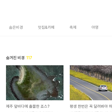
숨은비경
맛집&카페
축제
야영
숨겨진 비경
117
제주 앞바다에 출몰한 죠스?
평생 한번은 꼭 달려봐야 