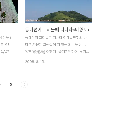
스산한 바
와 외돌개를 감싸고 있는 삼매봉은 서귀포 제
 외로운 갈
일의 데이트 코스다. 서귀포에서 오랜기간 지
앉아 있는
내본 사람이라면 삼매봉에 대한 기억을 한 두
 있는 길도
개씩은 갖고 있을 것이다. 삼매봉 산책로에서
로
등대섬이 그리울때 떠나라<비양도>
이러한 한
보는 아담한 서귀포의 야경도 일품이지만 삼
도 모르고
매봉 밑의 외돌개 산책로에서 느끼는 시원한
름다운 밤
등대섬이 그리울때 떠나라 에메랄드빛의 바
곳에 해안
바닷바람과 파도소리는 분위기를 한껏 돋울
살이 아니
다 한가운데 그림같이 떠 있는 외로운 섬 -비
수 있는 최상의 환경을 제공해 주는..
에 특별한
양도(飛揚島) 여행기- 즐기기위하여, 보기
또 어떠한
위하여 이 섬에 발 디딜 생각을 품고 있다면
2008. 8. 15.
운 여인이
과감히 포기하라. 그냥 한가지, 촌스러움을
. 형형색
느끼고 싶다면 주저말고 떠나라. 멀리 있으나
 넘실대는
가까운곳이 있는 반면 가까이 있으나 먼 곳이
7
8
배의 엔진
있다. 지명도에 비해 찾아주는 사람이 극소수
하였는가.
에 불과하다. 이 곳 비양도는 눈앞에 펼쳐지
나가기만해
는 가까운 곳에 있으면서도 쉽게 다가갈 수
뛰는 거리가
없는 외로움 섬이다. 아침 9시에 들어가면 오
 황홀한 밤
후 3시에 나올 수 있다...그게 전부다.. 그래서
담-도두 해
주민들 또는 낚시꾼들이 아닌 관광객이 이 곳
항이 근처에
에 발을 딛기란 꼬박 하루를 소비해야 한다.