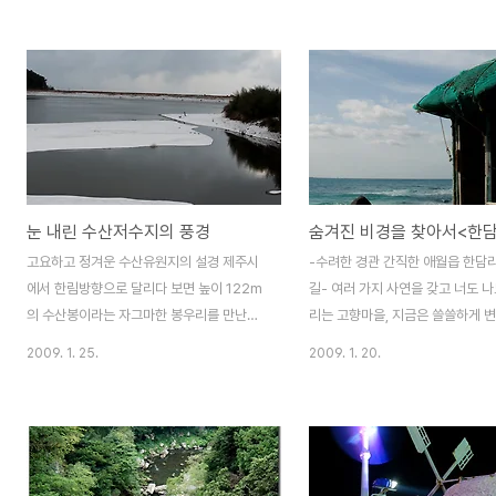
알려져 수 많은 여행객들이 스쳐 지나가고 있
마라도, 비양도, 차귀도, 다 가봤으
지만 이 곳 한림-귀덕 해안도로는 조금은 생
지 가보지 못했던 섬이 있습니다. 
소한 해안도로입니다. 다른 곳의 해안도로에
이라고 부르는 마라도의 인기도에 
비하여 비교적 짧은 거리에 한림쪽에서 해안
로웠던 섬 가파도. 갈매기 조차도 
도로로 진입하기가 까다로운 탓일겁니다. 도
보며 지나치기만 하는데, 사람들은
내의 해안도로 중 김녕-동복 해안도로 다음
요. 마라도를 향해 오고가는 유람
으로 가장 짧은 이 해안도로는 마음 놓고 악
눈 동냥으로만 훔쳐봤던 가파도. 
셀을 밟을 수 없을 정도로 꼬불꼬불한 도로가
나봤습니다. 파도를 타고 말입니다
눈 내린 수산저수지의 풍경
특징입니다. 거리가 짧은 만큼 천천히 음미하
까지 몸을 싣고 갈 삼영호입니다. 
며 풍광을 만끽하라는 뜻이겠지요 산들산들
승선정원91명에 속도는 12노트입
고요하고 정겨운 수산유원지의 설경 제주시
-수려한 경관 간직한 애월읍 한담
불어오는 봄바람이 어느덧 시원하다고 느껴
배 처럼 보이지만 여객선은 여객선
에서 한림방향으로 달리다 보면 높이 122m
길- 여러 가지 사연을 갖고 너도 나
지는 이계절 길가에는 유채꽃이 만발하여 ..
30년전 우도를 왕래하던 ..
의 수산봉이라는 자그마한 봉우리를 만난다.
리는 고향마을, 지금은 쓸쓸하게 
핸들을 왼쪽으로 꺾어 산록을 타고 나 있는
향의 바닷가를 그리워하며 고향을 
2009. 1. 25.
2009. 1. 20.
좁은 도로를 따라 북쪽으로 돌아 들어가면,
그리고 지금도 이곳에 살며 고향을
현무암으로 이루어진 제주도에서 보기 드문
이들이 모여 마을 어귀에 돌 하나를
제법 규모를 갖춘 저수지가 있다. 이 일대의
뜻을 알리고 후세에 기리고저 합니
원래 지명은 물메(물뫼)이었으나 한자로 표기
구에는 이와 같은 뜻의 고향을 그
하면서 지금의 수산(水山)이 되었다고 한다.
새겨져 있다. 수십호에 불과한 한