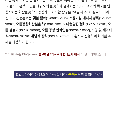
이번 축제의 가장 큰 볼거리는 마지막 날에 이뤄집니다. 한마디로 빛의 축제라
고 불려도 손색이 없을 대규모의 불꽃쇼가 펼쳐지는데, 나이아가라 폭포를 연
상시키는 화산불꽃쇼의 웅장하고 화려한 광경은 28일 저녁6시 경부터 이어
집니다. 진행순서는
횃불 점화(18:40~19:05), 소원기원 메시지 낭독(19:05~
19:10), 오름정상화산분출쇼(19:10~19:15), 대형달집 점화(19:16~19:18), 오
름 불놓기(19:18~20:00), 오름 정상 연화연출(19:20~19:27), 조명 및 레이저
쇼(19:30~20:30) 휘날레 장식(19:27~20:30)
의 순서로 진행하여 화려한 축
제를 마감하게 됩니다.
* 이 포스트는
blog
korea
[
블코채널 :
파르르의 한라산과 제주]
에 링크 되어있습니다.
Daum아이디만 있으면 가능합니다.
구독+
부탁드립니다.^^