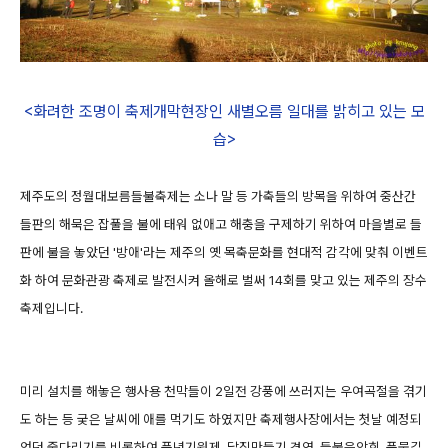
<화려한 조명이 축제개막현장인 새별오름 일대를 밝히고 있는 모
습>
제주도의 정월대보름들불축제는 소나 말 등 가축들의 방목을 위하여 중산간
들판의 해묵은 잡풀을 불에 태워 없애고 해충을 구제하기 위하여 마을별로 들
판에 불을 놓았던 '방애'라는 제주의 옛 목축문화를 현대적 감각에 맞춰 이벤트
화 하여 문화관광 축제로 발전시켜 올해로 벌써 14회를 맞고 있는 제주의 장수
축제입니다.
미리 설치를 해놓은 행사용 천막들이 2일전 강풍에 쓰러지는 우여곡절을 겪기
도 하는 등 궂은 날씨에 애를 먹기도 하였지만 축제행사장에서는 첫날 예정되
었던 줄다리기를 비롯하여 풍년기원제, 달집만들기 경연, 들불음악회, 풍물길