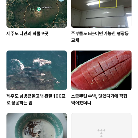
제주도 나만의 락풀 9곳
주부들도 5분이면 가능한 형광등
교체
제주도 남방큰돌고래 관찰 100프
소금뿌린 수박, 맛있다기에 직접
로 성공하는 법
먹어봤더니