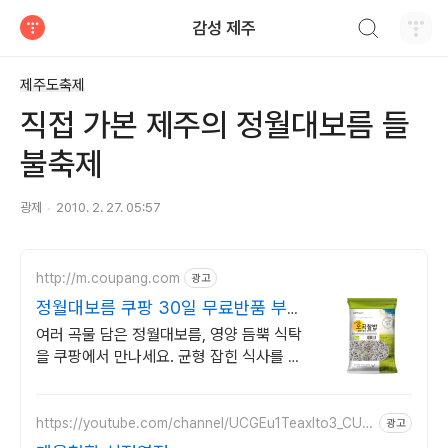
검색하기
감성 제주
티스토리
제주도축제
직접 가본 제주의 정월대보름 들
불축제
광제
2010. 2. 27. 05:57
http://m.coupang.com
광고
정월대보름 쿠팡 30일 무료반품 부담
없이
여러 곡물 담은 정월대보름, 영양 듬뿍 식탁
을 쿠팡에서 만나세요. 균형 잡힌 식사를 원
한다면, 와우회원 무료배송으로 간편하게.
https://youtube.com/channel/UCGEu1Teaxlto3_CUUl
광고
_l_Yw?si=sONflj6FphNDLgtR