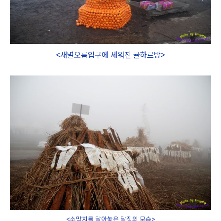
<새별오름입구에 세워진 귤하르방>
<소망지를 달아놓은 달집의 모습>