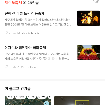
더보기
제주도축제
의 다른 글
전혀 색 다른 느낌의 등축제
글 내용
제주에서 열리는 등 축제는 뭔가 달라도 다르다. 다사다단
했던 2008년 한 해를 보내는 아쉬움을 달래고 희망찬 20
09년 새해를 맞는 화려한 '등축제'가 제주시 산지천 일대
0
13
2008. 12. 22.
에서 열리고 있는데요, 제주의 이국적인 특색이 묻어나는
볼거리들로 가득하여 시민들과 관광객들의 발길을 붙들어
매고 있습니다. 차분하게 빛나는 소망등에 매달린 소망지
야자수와 함께하는 국화축제
에는 한 해를 보내는 시민들의 아쉬움 마음이 그대로 담겨
글 내용
져 있고, 가족의 안녕과 희망찬 새해를 맞기 바라는 바램들
그냥 국화축제 말고, 야자수와 억새와 어우러지는 국화축
이 정성스럽게 적혀 있습니다. 전통 한지를 이용하여 만든
제의 모습은 어떨까요? 제주 한림공원에서는 11월말까지
풍물등과 연꽃등, 그리고 역동적인 몸짓의 여러가지 동물
국화축제가 열리고 있습니다. 수십만송이 국화송이와 억새
등들이 유유히 흐르는 산지천의 야경불빛과 어우러져 환상
0
9
2008. 11. 9.
꽃이 만발한 국화의 거리에서 가을의 정취에 흠뻑 빠져 보
적인 모습을 표현해 내고 있는데요, 제주 고유의 특색이 그
고 싶지 않으세요?
대로 묻어납니다. 전통등이란? 우리민족의 ..
이 블로그 인기글