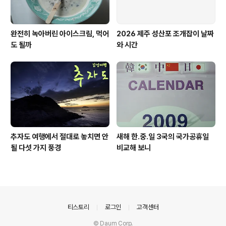
완전히 녹아버린 아이스크림, 먹어
2026 제주 성산포 조개잡이 날짜
도 될까
와 시간
추자도 여행에서 절대로 놓치면 안
새해 한.중.일 3국의 국가공휴일
될 다섯 가지 풍경
비교해 보니
의안내
티스토리
로그인
고객센터
© Daum Corp.