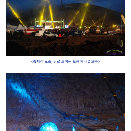
<축제장 모습, 뒤로 보이는 오름이 새별오름>