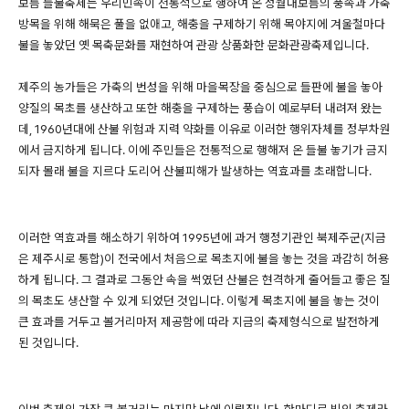
보름 들불축제는 우리민족이 전통적으로 행하여 온 정월대보름의 풍속과 가축
방목을 위해 해묵은 풀을 없애고, 해충을 구제하기 위해 목야지에 겨울철마다
불을 놓았던 옛 목축문화를 재현하여 관광 상품화한 문화관광축제입니다.
제주의 농가들은 가축의 번성을 위해 마을목장을 중심으로 들판에 불을 놓아
양질의 목초를 생산하고 또한 해충을 구제하는 풍습이 예로부터 내려져 왔는
데, 1960년대에 산불 위험과 지력 약화를 이유로 이러한 행위자체를 정부차원
에서 금지하게 됩니다. 이에 주민들은 전통적으로 행해져 온 들불 놓기가 금지
되자 몰래 불을 지르다 도리어 산불피해가 발생하는 역효과를 초래합니다.
이러한 역효과를 해소하기 위하여 1995년에 과거 행정기관인 북제주군(지금
은 제주시로 통합)이 전국에서 처음으로 목초지에 불을 놓는 것을 과감히 허용
하게 됩니다. 그 결과로 그동안 속을 썩였던 산불은 현격하게 줄어들고 좋은 질
의 목초도 생산할 수 있게 되었던 것입니다. 이렇게 목초지에 불을 놓는 것이
큰 효과를 거두고 볼거리마저 제공함에 따라 지금의 축제형식으로 발전하게
된 것입니다.