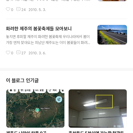
는 이제 완전 물러갔나요? 완연한 봄 날씨를 보이는 요즘입
0
24
2010. 5. 3.
니다. 때를 같이하여 가정의 달 5월에 어울리는 다채로운
행사들이 여러 곳에서 열리는 것으로 아는데요, 그중에서
도 꼭 빼놓을 수 없는 한곳을 소개하려합니다. 봄을 찾아 떠
화려한 제주의 봄꽃축제들 모아보니
나는 나들이라 하여 다 같을 수는 없습니다. 실록의 계절에
글 내용
어울리는 싱그러움과 그 따스한 봄의 향기를 오감으로 만
놓치면 후회할 제주의 화려한 봄꽃축제 우리나라에서 봄이
족할 수 있다면 더없이 행복한 봄 여행이 되지 않을까합니
가장 먼저 찾아오는 최남단 제주도는 이미 봄꽃들이 화려
다. 끝이 보이지 않는 24만평의 대지에 펼쳐진 녹색의 향
하게 개화를 시작하였습니다. 완연한 봄기운을 품고 새봄
연에 새순이 돋아나면서 실록과의 교감을 마음껏 나눌 수
0
27
2010. 3. 6.
이 왔음을 알리는 봄꽃들의 축제로 제주가 들썩입니다. 천
있는 우리나라 최고의 차밭인 '오설록 서광다원'입니다. 얼
연기념물이며 제주가 자생지인 왕벚꽃을 비롯하여 유채꽃
마 전 제주올레 14-1코스, 제주 ..
그리고 푸른 물결 넘실대는 청보리 축제에 이르기까지 3월
말부터 약 한달 간 도내 곳곳에서 펼쳐지는 축제를 소개하
려 합니다. 아름답고 화려한 봄꽃의 향연은 이번 달 26일
이 블로그 인기글
부터 시작됩니다. 대표적인 봄꽃대축제인 제주왕벚꽃축제
를 시작으로 가파도 청보리 축제와 유채꽃 축제까지 초록
과 노랑 그리고 하얀색의 총천연색으로 물들여질 겁니다.
대한민국에서 가장먼저 만나보는 절정의 제주의 봄 축제는
특히 제주를 여행하려고 계획을 잡아놓은 분들에겐 아주
유..