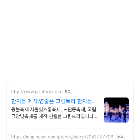
http://www.glimtory.com
광고
한지등 제작.연출은 그림토리 한지등
300점이상 보유
등불축제 서울빛초롱축제, 노원등축제, 국립
극장빛축제를 제작.연출한 그림토리입니다.
그림토리는 키네틱아트, 경관조명,빛조형물,
한지등 제작 및 연출 전문기업입니다.
https://map.naver.com/p/entry/place/2063787708
광고