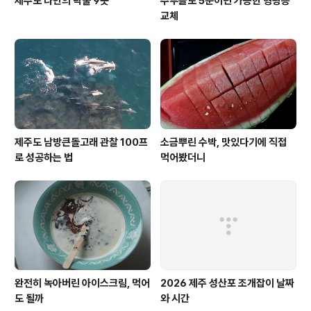
제주도 나만의 락풀 9곳
주부들도 5분이면 가능한 형광등
교체
제주도 남방큰돌고래 관찰 100프
소금뿌린 수박, 맛있다기에 직접
로 성공하는 법
먹어봤더니
완전히 녹아버린 아이스크림, 먹어
2026 제주 성산포 조개잡이 날짜
도 될까
와 시간