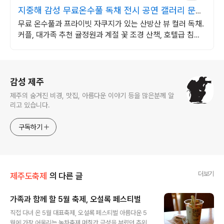
지중해 감성 무료온수풀 독채 전시 공연 갤러리 문화
공간
무료 온수풀과 프라이빗 자쿠지가 있는 산방산 뷰 컬러 독채.
커플, 대가족 추천 귤정원과 계절 꽃 조경 산책, 호텔급 침구
로 푹 쉬는 제주 감성 빌리지 독채.
로그 정보
감성 제주
제주의 숨겨진 비경, 맛집, 아름다운 이야기 등을 많은분께 알
리고 있습니다.
구독하기
더보기
제주도축제
의 다른 글
가족과 함께 할 5월 축제, 오설록 페스티벌
글 내용
직접 다녀 온 5월 대표축제, 오설록 페스티벌 아름다운 5
월에 가장 어울리는 녹차축제 며칠간 극성을 부렸던 추위