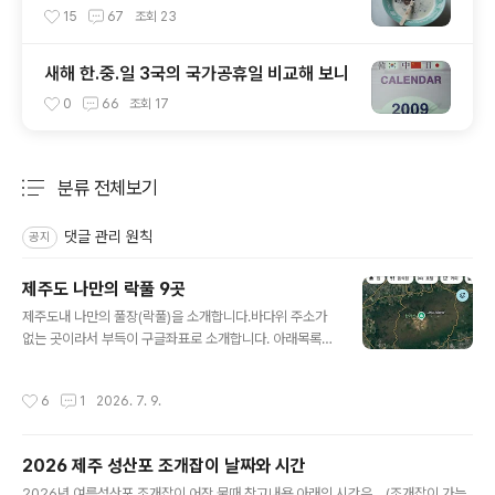
15
67
조회
23
새해 한.중.일 3국의 국가공휴일 비교해 보니
0
66
조회
17
분류 전체보기
주요 글 목록
댓글 관리 원칙
공지
제주도 나만의 락풀 9곳
글 내용
제주도내 나만의 풀장(락풀)을 소개합니다.바다위 주소가
없는 곳이라서 부득이 구글좌표로 소개합니다. 아래목록의
좌표(숫자)부분만 복사하셔서 구글지도앱 상단 검색창에
붙여 넣으시면 됩니다.(방법은 맨 아래 사진 참고하세요)소
작성시간
6
1
2026. 7. 9.
개하는 곳들은 모두 자연적으로 형성된 곳입니다.인위적으
로 만들어진, 청굴물, 용물 등 용천수 피서지와 내년부터 물
놀이 금지되는 항포구 또한 제외했습니다.물때를 반드시
2026 제주 성산포 조개잡이 날짜와 시간
지키고 가야 제대로 된 물놀이를 즐길수 있습니다.나만의
글 내용
풀장이기에 편의시설 없습니다.수건과 패트병에 물을 담아
2026년 여름성산포 조개잡이 어장 물때 참고내용 아래의 시간은....(조개잡이 가능