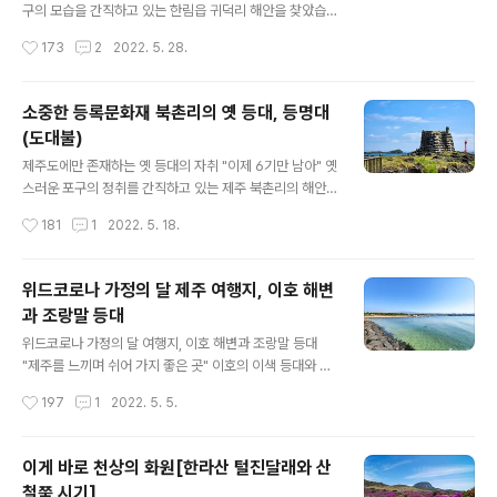
가든 밀려든 인파로 가득한데요, 6월과 함께 수국이 개화
구의 모습을 간직하고 있는 한림읍 귀덕리 해안을 찾았습
를 하면서 최고의 볼거리가 하나 더 가미된 형국입니다. 제
니다. 세월이 흐르면서 손을 댄 흔적이 보이긴 하지만 제주
작성시간
173
2
2022. 5. 28.
주도에는 많은 수국명소들이 있지만 개화하는 시기는 조금
현무암을 차곡차곡 쌓아올려 튼튼하게 만들어진 포구의 형
씩 다릅니다. 혼인지는 벌써 만개하여 일..
태는 전통적인 모습을 그대로 살려내고 있었습니다. 마을
사람들은 이곳 귀덕리 포구를 ‘모살개’라고 부릅니다. 모살
소중한 등록문화재 북촌리의 옛 등대, 등명대
개는 안캐와 중캐, 그리고 밖캐의 3단 구조로 만들어졌습
(도대불)
니다. 이곳뿐만이 아니고, 제주도 해안에 남아 있는 전통 포
글 내용
구의 구조를 자세히 살펴보면 어렵지 않게 이와 같은 형태
제주도에만 존재하는 옛 등대의 자취 "이제 6기만 남아" 옛
를 볼 수 있습니다. 가장 안쪽의 안캐 포구는 태풍 때 어선
스러운 포구의 정취를 간직하고 있는 제주 북촌리의 해안,
을 피신시켜 놓거나 수리할 때 사용했던 곳이고, 중캐는 밀
한눈에 봐도 오래된듯한 구조물 하나가 눈에 들어옵니다.
작성시간
181
1
2022. 5. 18.
물이 되면 바다로 나갈 배가 정박해 놓는 곳으로 그리고 밖
다름 아닌 등명대입니다. ‘등명대’는 지금의 등대 역할을 했
캐는 수시로 드나드는 배들이 정박해 있..
던 옛 등대이며, 이름은 말 그대로 '등(燈)을 밝히는(明) 대
(臺)', 즉 등대입니다. 예로부터 제주에서는 ‘도대불’이라고
위드코로나 가정의 달 제주 여행지, 이호 해변
불렀습니다. 공교롭게도 북촌리 해안을 지키고 있는 도대
과 조랑말 등대
불과 함께 신식 등대가 시야에 들어옵니다. 바다로 나간 제
글 내용
주 어민들의 안전하게 포구로 돌아올 수 있도록 길잡이 역
위드코로나 가정의 달 여행지, 이호 해변과 조랑말 등대
할을 해왔으며, 1915년에 만들어진 이곳 북촌리의 도대불
"제주를 느끼며 쉬어 가지 좋은 곳" 이호의 이색 등대와 해
위에는 건립연도를 알리는 표석을 세운 것도 특이한 점 중
변 제주도가 최근 들어 최고의 시즌을 맞고 있는 것 같습니
작성시간
197
1
2022. 5. 5.
에 하나입니다. 북촌 도대불 위 표석에 새겨진 건립연도를
다. 실외 마스크 의무화가 해제되고 여행에 목말랐던 사람
살펴보면 ‘대정4년..
들이 5월 가정의 달을 맞아 제주도로 몰려들고 있는 것입
니다. 이번 가정의 달 여행 성수기에 무려 20만 명이 제주
이게 바로 천상의 화원[한라산 털진달래와 산
도를 찾는다는 얘기도 들립니다. 그렇다면 이렇게 많은 사
철쭉 시기]