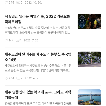
작성시간
245
0
2022. 10. 20.
가을빛 억새로 일렁이는 모습을 보노라면 온갖 잡념이 다
니다 보면 어디서든지 눈에 띠는 것이 바다의 물결처럼 일
사라지고 힐링되는 느낌을 받기 때문입니다..
렁이는 은빛억새입니다. 때론 끝이 보이지 않을 정도로 드
넓게 펼쳐진 억새 군락지가 있다면 소담스럽게 피어나 감
딱 5일간 열리는 비밀의 숲, 2022 거문오름
성을 자극하는 소규모의 억새 풍경 등, 형태도 아주 다양합
국제트레킹
니다. 오늘은 제주도민들이 억새하면 찾아 떠나는 곳이 있
글 내용
는데요, 그곳을 소개하려고 합니다. 대규모 억새 명소로 잘
딱 5일간!!! 제주도 비밀의 숲을 걸어볼 수 있는 '거문오름
알려진 새별오름이나 산굼부리와 같은 모습은 아니지만,
국제트레킹' 360개가 넘는 오름들이 곳곳에 산재해 있는
오름에서 오름으로 이어져 있으면서 제주의 속살과 함께
제주도, 이중에는 특별한 경우를 제외하곤 절대 출입을 해
작성시간
144
1
2022. 7. 25.
가을을 만끽할 수 있는 곳이라 할 수 있습니다. 제주 남동부
서는 안 되는 오름들이 있답니다. 대표적인 곳으로 한라산
에 있는 따라비오름과 함께 갑마장길 그리고..
국립공원 내 보호구역 안에 있는 오름들, 그리고 심각한 훼
손으로 인해 자연적 휴식년제가 필요한 주요 오름들이 있
제주도민이 알려주는 제주도의 눈부신 수국명
는데요, 물찻오름을 비롯하여 송악산, 백약이오름, 도너리
소 14곳
오름, 문석이오름, 용눈이오름 등이 있습니다. 최근 휴식년
글 내용
제 기한이 다된 송악산과 백약이오름 정상부에 대해 각각
제주도민이 알려주는 제주도의 눈부신 수국명소 14곳 "무
휴식년제를 5년, 2년 더 연장하기로 했답니다. 이렇게 탐
료로 즐길 수 있는 수국명소만 나열" 6월이 되면 제주도에
방 자체를 원천 차단하는 곳도 있지만, 사전예약 시스템으
서 가장 사랑받는 꽃이 바로 수국입니다. 제주도의 알려진
작성시간
204
7
2022. 6. 7.
로 철저한 관리 속에 탐방을 허용하는 곳도 있으니 그곳이
수국명소 중 한 곳인 온평 혼인지에는 벌써 수국이 만개하
바로 거문오름입니다. 거문오름은..
여 소문을 듣고 찾아온 사람들을 반기고 있습니다. 실제로
혼인지는 해마다 가장 빨리 개화를 해 왔습니다. 올해는 더
제주 영등신이 있는 복덕대 포구, 그리고 이색
욱 풍성한 모습으로 사랑을 받을 것 같습니다. 코로나로 묶
거북등대
였던 답답함을 털어내듯 많은 사람들이 밖으로 쏟아져 나
글 내용
오고 있는 요즘입니다. 제주도의 이름난 명소에는 어디를
영등할망의 복덕대 포구 그리고 이색적인 거북등대 전통포