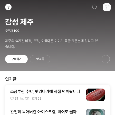
검색하기
티스토리
감성 제주
구독자
100
제주의 숨겨진 비경, 맛집, 아름다운 이야기 등을 많은분께 알리고 있
습니다.
구독하기
방명록
신고하기 레이어
열기
인기글
소금뿌린 수박, 맛있다기에 직접 먹어봤더니
31
131
조회
23
완전히 녹아버린 아이스크림, 먹어도 될까