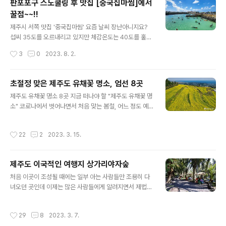
판포포구 스노쿨링 후 맛집 [중국집마씸]에서
인해 여름철에 국한되어 있긴 하지만, 여름철에 정말 흔한
꿀점~~!!
광경이 되어버렸습니다. 스노쿨링 마니아들이 찾아 놓은
글 내용
명소들은 금방 소문이 나서 피서객들이 몰리기 시작하는데
제주시 서쪽 맛집 '중국집마씸' 요즘 날씨 장난아니지요?
요, 스노쿨링 명소는 제주도에 아주 많다고 볼 수 있습니다.
섭씨 35도를 오르내리고 있지만 체감온도는 40도를 훌쩍
그중에서도 가장 소문난 성지는 바로 서귀포시에 있는 황
넘는거 같습니다. 가능하면 집 밖에 나가지 않는게 상책이
작성시간
3
0
2023. 8. 2.
우지 해안인데요, 안타깝게도 올해부터 황우지 해안은 출
긴 하지만 계절이 여름이잖아요? 젊음의 계절인 만큼 제주
입이 금지되었습니다. 날카로운 바위 지대가..
도는 피서를 위해 찾아온 관광객들이 정말 많습니다. 때가
때인 만큼 대부분의 피서객들은 시원한 풍경의 해수욕장
초절정 맞은 제주도 유채꽃 명소, 엄선 8곳
또는 유명한 계곡을 찾아 즐기고 있는데요, 장마가 지나간
글 내용
제주도 유채꽃 명소 8곳 지금 떠나야 할 "제주도 유채꽃 명
지난 일요일이 최고 절정이었던 것 같습니다. 가는 곳마다
소" 코로나에서 벗어나면서 처음 맞는 봄철, 어느 정도 예
사람들로 넘쳐 났는데요, 요즘 스노쿨링으로 인기를 얻고
상은 되었지만 따뜻한 날씨를 보이면서 제주도를 찾는 분
있는 판포포구도 예외는 아니었습니다. 에메랄드 빛깔의
들이 부쩍 늘었습니다. 때마침 봄꽃이 만발하는 시기입니
눈부신 바다에서 자유롭게 스노쿨링을 즐기고 있는 피서객
작성시간
22
2
2023. 3. 15.
다. 지난 주말에는 일부러 제주도 곳곳을 돌아봤는데요, 제
들이 조그마한 판포포구를 가득 메우고 있는데요, 예전에
주도의 유명한 유채꽃 명소에는 유채꽃들이 활짝피어 최절
는 진짜 젊은층들만 이곳을 찾았는데, 근래에는..
정기를 맞고 있다는 생각이 듭니다. 의도했든 안했든, 지금
제주도 이국적인 여행지 상가리야자숲
이 시기에 제주도를 찾아온 분들에겐 최고의 볼거리를 선
글 내용
사하고 있다는 느낌인데요, 제주도는 유채꽃 외에도 봄의
처음 이곳이 조성될 때에는 일부 아는 사람들만 조용히 다
전령사라고 할 수 있는 벚꽃 명소들이 아주 많은데요, 벚꽃
녀오던 곳인데 이제는 많은 사람들에게 알려지면서 제법
이 개화를 하려면 조금 더 있어야 할 것 같고요, 지금은 유
유명한 곳으로 변해가고 있네요. 수십 년 된 야자수 나무가
채꽃이 여행객들의 발길을 붙들고 있다고 보면 됩니다. 피
숲을 이루고 있어서 마치 동남아의 유명한 휴양지에 온 듯
작성시간
29
8
2023. 3. 7.
고 금방 떨어져버리는 벚꽃에 비해 유채..
한 착각을 일으키는 곳, 이곳이 바로 상가리야자숲입니다.