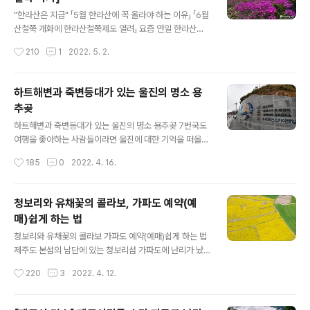
람들이 제주도에 들어오면 모두 어디에 있는 것일까요. 유
글 내용
명한 관광지에 가보면 실감이 나지만, 조금만 외각으로 빠
"한라산은 지금" 「5월 한라산에 꼭 올라야 하는 이유」 「6월
지면 그 많던 사람들이 보이질 않습니다. 그런 와중에 무심
산철쭉 개화에 한라산철쭉제도 열려」 요즘 연일 한라산에
코 제주시 이호해변으로 산책을 갔다가 관광버스를 타고
서 꽃소식이 전해지고 있습니다. 해마다 이맘때면 저지대
작성시간
210
1
2022. 5. 2.
해변 산책을 나온 관광객들을 보고 깜짝 놀랐습니다. 사실
에서 시간된 꽃무리가 점점 고지대로 올라가면서 환상적인
이곳은 주민들이나 개별 관광객들이 즐..
모습이 연출되는데요, 4월말부터 시작된 털진달래 개화가
이제 곧 절정을 앞두고 있기 때문입니다. 한라산에서 털진
하트해변과 죽변등대가 있는 울진의 명소 용
달래가 군락을 이루는 곳은 윗세오름 근처와 선작지왓, 그
추곶
리고 남벽쪽 방애오름 인근입니다. 탐방로 지명에 진달래
글 내용
밭 대피소라는 곳이 있어 그곳에 가면 진달래가 많겠지 생
하트해변과 죽변등대가 있는 울진의 명소 용추곶 7번국도
각할 수 있지만, 진달래밭 대피소 보다 더 많은 곳이 있으니
여행을 좋아하는 사람들이라면 울진에 대한 기억을 떠올리
바로 위에 나열한 곳들입니다. 털진달래는 진달래과.속의
는 분들이 많을 겁니다. 동해안 특유의 풍경도 풍경이지만
작성시간
185
0
2022. 4. 16.
낙엽활엽성 관목으로 높이1~2미터까지 자라며, 우리나라
유서 깊은 명소들도 참 많은 곳이란 생각입니다. 저도 오래
에서는 설악산과 지리산, 한라산 등에서 ..
머물지는 못했지만 잠깐 울진을 스쳐 지났는데요, 울진은
얼마 전 산불로 큰 아픔을 겪은 곳이기도 합니다. 마음을 다
청보리와 유채꽃의 콜라보, 가파도 예약(예
스리려고 떠난 여행이지만 산불피해를 입은 지역이라 카메
매)쉽게 하는 법
라를 들고 이곳을 찾는 여행자의 신분, 괜히 미안한 마음이
글 내용
들더군요. 개인적으로 인상 깊었던 곳은 죽변항 인근입니
청보리와 유채꽃의 콜라보 가파도 예약(예매)쉽게 하는 법
다. 포항의 호미곶 다음으로 바다로 향해 길게 돌출된 지역
제주도 본섬의 남단에 있는 청보리섬 가파도에 난리가 났
으로 용의 꼬리를 닮아 용추곶이라고도 부릅니다. 울릉도
습니다. 지금부터 5월까지는 매해 청보리 물결이 온 섬에
작성시간
220
3
2022. 4. 12.
까지 직선거리로만 따지면 이곳이 가장 가깝다고 할 수 있
출렁였는데요, 올해는 청보리가 있던 곳 일부에 유채꽃을
습니다. 용추곶의 위아래로는 후정 해변과..
심어 환상적인 풍경을 연출해내고 있기 때문입니다. 코로
나에 지친 사람들이 연일 가파도를 찾아 눈부신 풍경에 넋