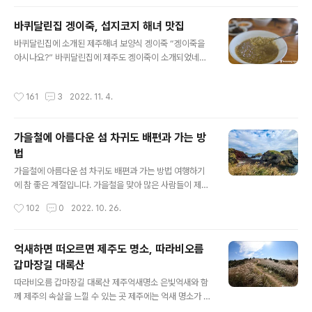
상가리야자숲은 그동안 제주도의 여행지에 식상한 사람들
에겐 이색적인 볼거리라고 할 수 있는데요, 제주도에 산재
바퀴달린집 겡이죽, 섭지코지 해녀 맛집
한 숲속과 숲길 여행지와는 또 다른 느낌이 드는 곳이며, 애
글 내용
월읍의 중산간에 위치해 있고 차량으로 접근이 용이한 곳
바퀴달린집에 소개된 제주해녀 보양식 겡이죽 “겡이죽을
이라 남녀노소 누구나 쉽게 둘러 볼 수 있는 장점이 있습니
아시나요?” 바퀴달린집에 제주도 겡이죽이 소개되었네요.
다. 처음에는 입장료가 없이 누구나 드나들 수 있었는데요
제주도 출신인 고두심님이 강력추천했다고 하네요. 제주도
이제는 5천 원이라는 입장료를 받고 있습니다. 상가리야자
에선 깅이죽이라도 합니다. 제주를 찾는 관광객들에게 깅
작성시간
161
3
2022. 11. 4.
숲 입구에는 간이 매표소가 설치되어 있는데..
이죽이 뭐냐고 물어보면 아는 분이 없을 겁니다. 제주도 사
람들 또한 기성세대들이라면 혹시(?) 모를까 아는 사람들
은 극소수일 겁니다. 이제는 제주도 최고의 명소로 변해버
가을철에 아름다운 섬 차귀도 배편과 가는 방
린 성산포의 섭지코지, 다른 곳에 비해 섭지코지는 알려진
법
맛집들이 별로 없는데, 이곳을 여행하다가 제주색이 짙은
글 내용
음식을 먹고 싶은 분들이라면 섭지코지 북쪽 해변에 있는
가을철에 아름다운 섬 차귀도 배편과 가는 방법 여행하기
섭지코지 해녀의 집을 한번 찾아가 보시길 바랍니다. 지형
에 참 좋은 계절입니다. 가을철을 맞아 많은 사람들이 제주
적으로 제주본섬에서 돌출된 형태를 하고 있는 제주 섭지
도를 찾아오고 있는데요, 가을철의 상징적 아이콘이라 할
작성시간
102
0
2022. 10. 26.
코지, 입구로 들어선 후 오른쪽으로 차를 몰고 가면..
수 있는 은빛 억새는 발길 닿은 곳마다 여행객들을 반기고
있습니다. 제주도에는 수많은 억새 명소들이 있지만 그중
에서도 단연 새별오름이 압권이고요, 몇 년 전에 제주도에
억새하면 떠오르면 제주도 명소, 따라비오름
등장하여 이목을 집중시켰던 외래종 핑크뮬리는 이제 인기
갑마장길 대록산
가 좀 시들해진 느낌도 듭니다. 이렇게 아름다운 가을철이
글 내용
면 떠나고 싶을 정도로 문득 생각나는 곳이 있으니 그곳은
따라비오름 갑마장길 대록산 제주억새명소 은빛억새와 함
바로 섬 속의 섬 차귀도입니다. 기이한 절벽 지대로 이루어
께 제주의 속살을 느낄 수 있는 곳 제주에는 억새 명소가 참
진 섬이지만 섬의 상부로 올라서면 탁 트인 경관에 온 섬이
많은데요, 해마다 이맘때쯤 중산간 지역으로 차를 몰고 다