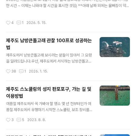
가시면 수영후 단도리하기 편합니다.항상 안전한 물놀이
한 시간 ~ 이제는 나와야 할 시간을 표시한 것임) **아래 날짜 외에는 물빠짐이 약해
되세요..1️⃣행원리 락풀📍구글좌표: 33.5603098, 126.
서 조개잡이가 어렵습니다.*** 7물, 8물이 물빠짐이 가장 좋아서 오랜시간 가능하
8101534🚘주차: 주차장및 도로옆📌체크포인트: 무조건
고, 그 외(4물, 5물, 6물, 9물, 10물 등)는 물빠짐이 다소 덜하다 느낄수 있습니다.5
작성시간
4
1
2026. 5. 15.
간조때2️⃣법환동 락풀📍구글좌..
월16일(토)7물 12:00~17:005월17일(일)8물 13:30~19:005월18일(월)9물 1
5:30~19:305월19일(화)10물 16:00~20:005월20일(수)11물 18:00~20:00
5월28일(목)4물 12:00~15:005월29일(금)5물 12:30~16:005월30일(토)6물
제주도 남방큰돌고래 관찰 100프로 성공하는
13:00~16:305월31일(일)7물 14:00~17:006월1일..
법
글 내용
제주도에서 남방큰돌고래 보시려는 분들이 많아서 그 요령
을 알려드립니다.우선, 제주도에서 서식하는 남방큰돌고래
에 대해서 알고 넘어 갑니다.제주남방큰돌고래는 제주도
작성시간
38
1
2026. 1. 15.
연안에 생활의 터전을 잡은 돌고래로 국제보호종입니다. 2
000년대에 이르러 남방큰돌고래는 큰돌고래와 유전적으
로 구별되는 종으로 인정받았습니다. 남방큰돌고래는 연안
제주도 스노쿨링의 성지 판포포구, 가는 길 및
지역에 정주하는 특성이 있으며, 연안생태계 피라미드의
이용방법
최상위 해양생물로서, 이들의 건강상태와 개체수는 연안생
글 내용
태계의 건강 상태를 판단할 수 있는 중요한 척도로 여겨지
여름철 제주도에서 꼭 가봐야 할 명소 몇 년 전부터인가 여
고 있습니다. 우리나라에는 제주도 연안에 평생을 정주하
름철 제주도에서 유행하기 시작한 스노쿨링, 보조 장비를
며 사는 제주남방큰돌고래가 서식하고 있습니다. 남방큰돌
착용하고 물속을 수영하면서 바다 밑 신비로운 광경들을
작성시간
3
5
2023. 8. 8.
고래의수명은 약40년으로 12개월 임신 기간 동안 한 마리
관찰하는 물놀이인데요, 과거에는 동남아 휴양지 바다에서
의 새끼를 낳습니다. 다 자란 몸길이는 약2.6m, 몸무게는
나 즐길 수 있던 것을, 이제는 국내 바닷가 어디서든지 쉽게
약..
볼 수 있게 되었습니다. 물론 국내에서는 뚜렷한 사계절로