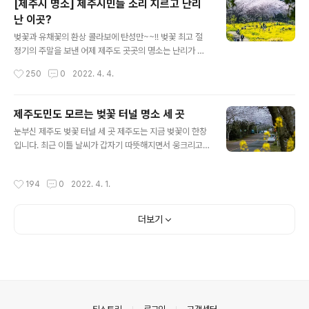
[제주시 명소] 제주시민들 소리 지르고 난리
을 놓고 진정한 제주도의 풍경이 바로 이게 아니겠냐며 탄
난 이곳?
성을 자아내고 있습니다. 청보리와 유채꽃의 환상콜라보를
글 내용
이룬 풍경은 아래쪽에서 확인하고요, 먼저 확인할 것이 따
벚꽃과 유채꽃의 환상 콜라보에 탄성만~~!! 벚꽃 최고 절
로 있습니다. 바로 가파도를 쉽게 가는 요령입니다. 요즘 가
정기의 주말을 보낸 어제 제주도 곳곳의 명소는 난리가 났
파도는 말 그대로 대목이라서 가파도행 선박에 승선하려면
습니다. 벚꽃과 유채꽃의 환상 콜라보를 보여주고 있는 제
작성시간
250
0
2022. 4. 4.
진땀을 빼야합니다. 어떻게 하면 사람에 치이지 않고 좀 더
주 최고의 봄철 명소인 녹산로에는 발 디딜 틈 없는 북새통
쉽게 배를 탈 수 있을까 알아보도록 하겠..
을 이뤘는데요, 사실 사람이 밀릴 거라 예감이 들면 처음부
터 피하는 게 상책입니다. 녹산로는 풍경은 어딜 내놔도 손
제주도민도 모르는 벚꽃 터널 명소 세 곳
색없이 아름다운 모습을 보이지만 밀려드는 사람들이 많을
글 내용
눈부신 제주도 벚꽃 터널 세 곳 제주도는 지금 벚꽃이 한창
때는 진짜 스트레스만 받다가 올 때가 많습니다. 차를 주차
입니다. 최근 이틀 날씨가 갑자기 따뜻해지면서 웅크리고
할 곳도 없을뿐더러 차를 주차했다 하더라도 편히 앉아서
있던 벚꽃들이 일제히 꽃망울을 터트리는 것 같은데요, 올
쉬다 올 곳도 마땅치 않습니다. 그래서 알만 한 사람은 비교
해는 만개 시기가 조금 늦지 않겠나 싶었는데 예상이 또 어
적 한적한곳을 찾게 됩니다. 그래서 선택하는 곳이 바로 신
작성시간
194
0
2022. 4. 1.
긋날 것 같네요. 며칠 전에는 제주도의 벚꽃 명소 29곳을
산공원입니다. 신산공원은 제주시내에 있으면서도 누구나
블로그에 소개해드렸는데요, 해가 갈수록 제주도에는 눈에
쉽게 접근이 가능한 시민공원으로서 ..
띠는 벚꽃 명소들이 늘어가는 추세입니다. 왕벚꽃 자생지
더보기
가 제주이다 보니 나무를 구하고 보급하기가 수월해서 그
런게 아닐까 생각합니다. 제주도 벚꽃명소 29곳 살펴보기
이번에는 제주도에서 그 동안 알려진 벚꽃 명소 외에 꼭꼭
숨겨진 명소 세 곳을 소개하려고 하는데요, 중산간 지역이
고 차량들의 통행도 별로 없는 곳이라서 관광객은 물론이
고 타 지역에 사는 제주도민들도 잘 모르는..
의안내