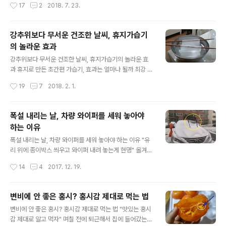
작성시간
17
2
2018. 7. 23.
려면 준비해야 할 게 한두 가지가 아니죠? 그 중에서도 가
습니다. 제철과일들도 많이 출하가 되었는데, 먹음직스런
장 중요한 것이 바로 먹을거리입니다. 먹을거리 중에서도
수박들이 눈에 들어옵니다. 가격..
가장 기본이 되는 것은 바로 밥, 밥은 먹어야 하는데 집에서
강추위보다 무서운 건조한 날씨, 휴지가습기
챙겨가는 경우는 거의 없습니다. 아무리 날씨는 덥다하지
의 놀라운 효과
만 밥만큼은 따뜻한 밥을 원하는 것이 우리 한국 사람들입
글 내용
니다. 그래서 야외에서 김이 모락모락 나는 따뜻한 밥을 쉽
강추위보다 무서운 건조한 날씨, 휴지가습기의 놀라운 효
게 먹을 수 있는 법을 알려드릴까합니다. 쌀을 챙기고 나와
과 휴지로 만든 초간편 가습기, 효과는 얼마나 될까 최강 한
서 밥을 지어서 먹을 수는 없고요, 쉽게 생각할 수 있는 것
파가 이어지는 것만큼 건조한 날씨도 매우 골칫거리입니
작성시간
19
7
2018. 2. 1.
이 바로 즉석에서 먹을 수 있도..
다. 저처럼 만성비염을 달고 사는 사람들은 이런 날씨 진짜
고생이 말이 아닙니다. 특히 기온이 급격하게 내려가는 밤
시간대, 집안에 난방을 하다보면 더욱 건조해지기 마련인
폭설 내리는 날, 차량 와이퍼를 세워 놓아야
데요, 콧물과 재채기로 고생하다가 결국에는 병원을 찾을
하는 이유
수밖에 없었습니다. 비염이 심할 때마다 한 번씩 사용하는
글 내용
비염치료제를 처방받기 위함입니다. 중요한 약속이 있거나
폭설 내리는 날, 차량 와이퍼를 세워 놓아야 하는 이유 "유
하루 종일 밖에서 지내야 할 때, 자기 전에 이거 한번 뿌려
리 위에 종이박스 씌우고 와이퍼 내려 놓는게 현명" 올겨울
주고 나면 한결 편하더라고요. 이 계절만 되면 부쩍 건조해
은 진짜 눈이 많이 내릴 것 같은 예감이드네요. 전국적인 폭
작성시간
14
4
2017. 12. 19.
지는 환경, 가습기 한대를 들여놓고 싶어도 이제는 믿을 수
설로 며칠 전에는 이른 시간부터 눈발이 날리기 시작하더
없게 되어 버린 가습기, 집안에서 ..
니, 얼마 지나지 않아 온 세상을 하얗게 덮어 버리더군요.
이와 같은 상태라면 결빙되는 도로들이 많아지고 아침에
변비에 안 좋은 홍시? 홍시감 제대로 먹는 법
운전을 하는 데에 상당한 애로를 겪게 됩니다. 밤사이 많은
글 내용
변비에 안 좋은 홍시? 홍시감 제대로 먹는 법 "맛있는 홍시
눈이 내렸던 며칠 전, 잠시 날씨를 살펴보러 밖으로 나와 보
감 제대로 알고 먹자" 며칠 전에 퇴근해서 집에 들어갔는
니 벌써 온 세상이 하얗게 변해버렸더군요. 잠시 서 있기도