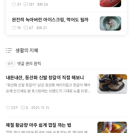
31
131
조회
26
완전히 녹아버린 아이스크림, 먹어도 될까
15
67
조회
21
생활의 지혜
분류 전체보기
주요 글 목록
댓글 관리 원칙
공지
내돈내산, 등산화 신발 창갈이 직접 해보니
글 내용
"등산화 신발 창갈이" 낡은 등산화 버리지말고 창갈이 해서
오래 신으세요 본 포스팅에는 브랜드가 그대로 노출 되었
지만, 브랜드 홍보비용은 단 1원도 들어가지 않았음을 미리
밝혀둡니다. 신고 있던 등산화가 너무 낡아서 그냥 버리려
작성시간
237
0
2021. 11. 11.
다가 지인의 권유로 창갈이를 맡겼는데, 생각했던 것보다
만족도가 높았기 때문에 여러분들께 공유를 해드리려는 목
적입니다. 이미지에 노출된 브랜드는 제가 개인적으로 좋
제철 황금향 아주 쉽게 껍질 까는 법
아하는 브랜드이고, 여러분들께서는 여러분이 좋아하는 브
글 내용
랜드 업체에 의뢰하면 됩니다. 고로, 본문에 노출된 브랜드
껍질 까기 까다로운 황금향 아주 쉽게 먹는 법 "황금향 재