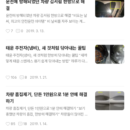
운전에 방해되었던 차량 김서림 한방으로 해
고 있습니다. 덴탈마스크를 하시는 분들이 반드시 알아야
결
할 부분이 바로 마스크 앞뒤를 반드시 구분하고 착용을 하
글 내용
셔야 한다는 것입니다. 잠깐 시간을 내서 인터넷에 검색을
운전에 방해되었던 차량 김서림 한방으로 해결 “비오는 날
해보니 앞뒤 구분을 하는 방법은 나와 있지만 왜 꼭 구분을
씨, 최고의 안전운전 아이템” 비 날씨를 자주 보이는 계절
해야 하는지에 대해선 찾아보기가 힘들더군요. KF 마스크
이 왔습니다. 이럴 때 자동차를 운전하시는 분들 참 신경 쓰
작성시간
7
0
2019. 3. 13.
는 앞뒤 구분이 확실하지만, 덴탈마스..
이는 부분이 있는데요, 차량 유리에 김이 서려서 운전에 방
해되는 경우입니다. 유리창이 뿌옇게 변해버리는 김서림은
실내의 기온차, 특히 비가 오는 날에 많이 발생되는데 마땅
태운 주전자(냄비), 새 것처럼 닦아내는 꿀팁
한 대책이 없이 에어컨이나 히터를 틀고 해결을 하고 했습
글 내용
태운 주전자(냄비), 새 것처럼 한방에 닦아내는 꿀팁 “새까
니다. 하지만 최근에 온라인을 살펴보던 중 김서림을 방지
맣게 태운 스텐레스 용기 쉽게 닦아내는 방법” 하루가 다르
하는 제품이 새로 나와서 하나 구입해서 써봤는데 정말 기
게 건망증이 심해져서 정말 걱정입니다. 차물을 끓이려고
존에 나왔던 제품과는 다르게 탁월한 효과가 있더라고요.
주전자를 올려놓고는 새까맣게 타들어가도록 잊고 있었답
봄이 되면서 봄비도 자주내리고 얼마 있으면 장마철이 돌
작성시간
106
8
2019. 1. 21.
니다. 앉아서 무엇을 하고 있었는데, 어디선가 구수한 냄새
아오는데 아주 요긴하게 사용될 듯한데요, 이 제품이 차량
가 코를 찌릅니다. 처음에는 남의 집에서 참 맛있는 요리를
뿐만이 아니라 욕실 유리에도 탁월한 효과..
하는구나 생각했는데, 구수한 향기는 점점 집안으로 번지
차량 흠집제거, 단돈 1만원으로 1분 안에 해결
는 느낌입니다. 이때까지만 해도 까맣게 잊고 있었지요. 그
하기
런데 문득 고개를 들어보니 집안에 연기가 자욱합니다. 아
글 내용
뿔싸~! 그때서야 가스렌지 위에 올려놓은 주전자가 생각이
차량 흠집제거, 단돈 1만원으로 1분 안에 해결하기 “보기
난겁니다. 달려가 보니 이미 새까맣게 타버린 주전자, 얼른
흉했던 차량의 흠집, 한방에 해결하기” 차량들이 많아진 만
불을 끄고 난 뒤 상황을 보니 손을 쓸 필요조차도 없이 난장
큼, 신경 쓰이는 부분들도 정말 많아진 것 같습니다. 그중에
작성시간
85
18
2019. 1. 14.
판이 되어 버린 뒤입니다. 극우..
서도 차체 곳곳에 난 흠집, 오래된 차량이라면 크게 신경 쓰