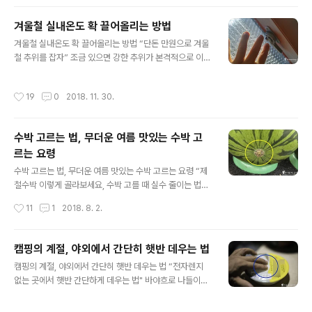
지 않겠는데 구입한지 얼마 되지 않은 새차라면 더욱 신경
이 쓰일 겁니다. 사실 저는 10년이 다 되가는 차량이라도
겨울철 실내온도 확 끌어올리는 방법
늘 신경이 쓰였던 부분입니다. 얼마 전에는 모바일로 검색
글 내용
겨울철 실내온도 확 끌어올리는 방법 “단돈 만원으로 겨울
을 하다가 차량 흠집 제거에 탁월하다는 제품 하나가 눈에
철 추위를 잡자” 조금 있으면 강한 추위가 본격적으로 이어
띠었는데요, “설마 저렇게 되겠어?” 크게 기대는 하지 않았
질 것 같습니다. 제가 난방비 절감과 더불어 따뜻한 겨울을
지만 막상 물건을 받고 직접 사용해보니 기대 이상으로 탁
나려고 예전부터 생각했던 것이 있습니다. 창문으로 스며
월한 효과를 본적이 있습니다. 차량에 조금만 기스가 나도
작성시간
19
0
2018. 11. 30.
드는 냉기를 막아주는 것이 그것입니다. 여러분들은 창문
신경이 쓰이고 심하신 분들은 공업사로 달려가시는 분들도
을 통해 얼마나 많은 냉기가 집안으로 들어오는지 실감하
있는데요, 이러 제품하나..
시나요? 문을 꼭꼭 잘 닫았으니 괜찮다구요? 절대 그렇지
수박 고르는 법, 무더운 여름 맛있는 수박 고
않습니다. 일반적으로 가정의 유리창은 복층이 아니고 단
르는 요령
층 유리창을 사용하기 때문에 외부의 찬 공기가 상당량 내
글 내용
부로 전해지게 됩니다. 아무리 문단속을 철저히 한다 해도
수박 고르는 법, 무더운 여름 맛있는 수박 고르는 요령 “제
냉기를 완전히 차단할 수는 없지요. 물론 대부분의 가정이
철수박 이렇게 골라보세요, 수박 고를 때 실수 줄이는 법”
이중창으로 되어 있어서 효과를 볼 수는 있지만 유리창 면
연일 기록적인 가마솥더위의 연속이네요. 에어컨이라면 모
작성시간
11
1
2018. 8. 2.
을 통해 들어보는 냉기까지 잡아준다면 더욱 ..
를까 선풍기나 손부채로 더위를 이긴다는 건 역부족이네
요. 가만히 앉아 있기만 해도 땀이 주르륵 흘러내립니다. 며
칠 전에는 떨어진 생필품도 살 겸, 더위도 피할 겸 가까운
캠핑의 계절, 야외에서 간단히 햇반 데우는 법
대형마트에 다녀왔습니다. 역시 소문대로 더위를 피하는
글 내용
캠핑의 계절, 야외에서 간단히 햇반 데우는 법 “전자렌지
데에는 이런 대형건물이 최고입니다. 다른 때보다 마트를
없는 곳에서 햇반 간단하게 데우는 법" 바야흐로 나들이의
찾은 사람들이 많은 걸 보니 피서 목적(?)으로 찾은 사람들
계절입니다. 방학도 시작되고 아이들과 함께 야외로 나갈
도 상당수 있을 듯합니다.^^ 피서철이다 보니 캠핑 용품들
기회가 참 많아지는 때이기도 합니다. 하지만 야외로 나가
에 사람들이 많이 몰려 있고, 시식 코너는 여전히 인기가 많