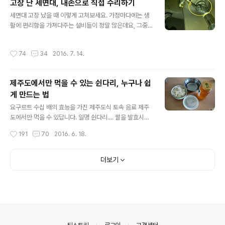
고장 난 세면대, 내손으로 직접 수리하기
다면야 얼마나 좋겠습니다. 그래서 그런지 대봉감 계절만
글 내용
되면 한동안은 유입키워드 상위에 랭크된 채 내려올 줄을
세면대 고장 났을 때 이렇게 고쳐보세요. 가정마다에는 생
모릅니다. 그만큼 사람들이 원하는 정보라는 뜻입니다. 과
활에 편리함을 가져다주는 설비들이 정말 많은데요, 그중
일이라면 무엇이든 좋아하지만 감에는 비타민C 함유량이
에 욕실은 우리가 하루에도 수차례 이용을 하는 절실하게
감귤보다는 2배, 사과보다는 무려 6~8배나 들어있어 많이
필요한 시설일겁니다. 어느 하나라도 고장이 나면 정말 불
작성시간
74
34
2016. 7. 14.
먹으면 바이러스에 대한 저항력..
편합니다. 스스로 고장을 판단하고 수리를 할 수 있다면 다
행이지만, 그렇지 않을 경우 어디에다 어떻게 수리를 의뢰
해야 할지도 참으로 난감합니다. 그나마 공동주택은 양반
제주도에서만 먹을 수 있는 쉰다리, 누구나 쉽
이지요. 급한 마음에 관리실이라도 찾아가면 도움을 받을
게 만드는 법
수 는 있으니까요. 하지만 단독주택에 살고 있는 분들이라
글 내용
면 정말 큰일입니다. 가까운 동네에 설비업체나 철물점이
요구르트 수십 배의 효능을 가진 제주도식 토속 음료 제주
있어 도움을 요청할 수도 있지만, 사람들이 여유가 있어서
도에서만 먹을 수 있답니다. 일명 쉰다리.... 쌀을 발효시켜
그렇게 쉽게 와주지도 않고 한번 출장에 비용 또한 만만치
만든 음식으로 제주도 토박이들은 안 먹어본 사람이 없을
작성시간
191
70
2016. 6. 18.
가 않습니다. 그래서 아주 작은 고장은 스스로 ..
정도로 유명한 지방 전통음식이기도 합니다. 예로부터 제
주도 사람들이 즐겨 먹었던 음식이지만 만드는 방법만 조
금 익히면 집에서 간단하게 누구나 만들어 먹을 수 있기에
더보기
그 비법을 소개해드리겠습니다. '쉰다리'는 쌀로 만든 웰빙
유산균 음료입니다. 발효음식이라 콜레스테롤 제거는 물
론, 항암효과, 무엇보다도 장기능 개선에 이보다 좋은 것은
없을 것입니다. 지금은 장기능 개선을 위해 시제품 유산균
음료를 많이 마시지만, 제주도 사람들에게는 우스운 이야
기입니다. 쉰다리는 시중 유산균 제품보다 수십 배의 효능
의안내