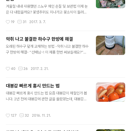
글 내용
사람들도 상당수 있을 듯합니다.^^ 피서철이다 보니 캠핑
겨울철 내내 사용했던 스노우 체인 손질 및 보관법 이제 눈
용품들에 사람들이 많이 몰려 있고, 시식 코너는 여전히 인
은 다 내렸을까요? 꽃샘추위도 지나가고 꽃소식이 들려오
기가 많습니다. 제철과일들도 많이 출하가 되었는데, 먹음
는 요즘, 더 이상 눈은 내리지 않을 것 같은데요, 겨울철 내
작성시간
19
31
2017. 3. 7.
직스런 수박들이 눈에 들어옵니다...
내 차량 트렁크에 싣고 다녔던 월동 장비를 내려놓을 때가
된 것 같습니다. 겨울철 차량에 반드시 갖추고 다니는 월동
장비하면 가장 중요한 것이 바로 스노우 체인인데요, 겨울
악취 나고 불결한 하수구 한방에 해결
철 내내 사용했던 스노우 체인은 잘 손질하여 보관을 해두
글 내용
오래된 하수구 덮개 교체하는 방법 -악취 나고 불결한 하수
어야 다시 겨울철 눈이 내렸을 때 요긴하게 사용하게 됩니
구 한방에 해결- “선배님~! 이 제품 한번 써보실래요?”
다. 물론, 스노우 체인의 종류에 따라 관리하는 요령도 다르
“응? 뭔데?” 직장동료인 후배가 불쑥 내미는 정체불명의
겠지만, 제가 가장 선호하는 스노우 체인은 바로 육각 와이
물건(?), 뭐지? 하고 자세히 들여다보니 하수구 덮개였습니
어 체인이라고 부르는 제품입니다. 우레탄 재질의 스노우
작성시간
40
26
2017. 2. 21.
다. “이걸 왜 나한테 줘?” 사연인즉 집에 쓰려고 주문을 했
체인도 여러 번 사용해봤지만 빙판길 제동력이나 소음, 그
는데 규격이 맞지 않는다는 것입니다. 반품을 하고 교환을
리고 내구성에서 와이어 체인만큼 ..
하려고 했더니 8천원의 배송비가 추가로 들어간다고...물
대봉감 빠르게 홍시 만드는 법
건 값의 절반이상이 배송비로 날리게 된 상황이지요. 제주
글 내용
도가 참 그렇네요. 어떤 경우에 보면 정말 그렇습니다. 추가
대봉감 빠르게 홍시 만드는 법 요즘 대봉감이 제철인가 봅
배송료 때문에 배보다 배꼽이 더 클 때가 있거든요. 추가배
니다. 2년 전에 대봉감에 관한 글을 올렸었는데, 대봉감을
송료 지불하면서 교환할거면 차라리 다른 사람 쓰라고 주
검색어로 한 유입이 부쩍 많아진 것을 보니 말입니다. 글 내
는 게 낫겠다고 생각한 나머지 저에게 쓰라고 주는 겁니다.
용은 바로 대봉감을 빠르게 홍시 만드는 법인데요, 다시 한
작성시간
127
32
2016. 11. 21.
득템하게 된 배경입니다..
번 그 방법에 대해 알려드릴까 합니다. 대봉감은 서서히 익
혀 먹어야 제 맛인데요, 저를 비롯한 우리나라 사람들 기다
리는 거 정말 싫어합니다. 조금이라도 빠르게 익힐 수만 있