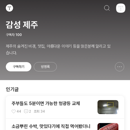
검색하기
티스토리
감성 제주
구독자
100
제주의 숨겨진 비경, 맛집, 아름다운 이야기 등을 많은분께 알리고 있
습니다.
구독하기
방명록
신고하기 레이어
열기
인기글
주부들도 5분이면 가능한 형광등 교체
44
2
조회
34
소금뿌린 수박, 맛있다기에 직접 먹어봤더니