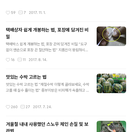
데, 현관에 커다란 홍시 상자가 하나 놓여 있더군요. 요즘
힘들 정도로 기온도 뚝 떨어진 날씨였습니다. 이렇게 눈이
한창 맛이 들었다고 하는데, 바로 그 홍시 감이었습니다. 가
많이 내리는 겨울철이 되면 운전자들이 알아둬야 할 간단
작성시간
59
7
2017. 11. 1.
격이 생각보다 저렴해서 박스 채로 샀다는 아내, 홍시라면
한 상식이 있으니 그 부분을 알려드릴까합니다. 눈이 많이
한 번에 서너 개씩 먹어 치우는 저로서는 반가울 수밖에 없
내리고 있는 시내의 이면도..
지요. 박스 채 구입한 홍시를 하나 먹어보니 정말 달더군요.
택배상자 쉽게 개봉하는 법, 포장에 담겨진 비
이렇게 식감을 자극하는 달콤한 감에는 맛보다도 풍부한
밀
영양소를 함유하고 있다는 것이 특징인데요, 비타민C의 함
글 내용
유량이 감귤의 2배, 사과보다는 무려 6~8배라는 점만 보
택배박스 쉽게 개봉하는 법, 포장 끈에 담겨진 비밀 “도구
더라도 얼마나 몸에 좋은 것인지 알 수 있습니다. 또한 이렇
없이 맨손으로 포장 끈 절단하는 법” 지름신이 왕림하시면
게 풍부한 비타민 C는 바이러스에 대한 저항력을 높여주어
학수고대 기다려지는 것이 택배입니다. 요즘처럼 찜통더위
작성시간
16
11
2017. 8. 14.
감기 예방에 도움을 줄..
때에는 택배직원 분들 정말 애쓰시는데, 기다렸다가 받는
사람 입장에선 얼마나 반가운지 모릅니다. 도착하자마자
빨리 개봉해보고 싶을 수밖에 없지요. 누구나 공감공감~~
맛있는 수박 고르는 법
^^ 그런데 물건의 종류에 따라 튼튼한 나일론 끈으로 포장
글 내용
맛있는 수박 고르는 법 “제철수박 이렇게 골라보세요, 수박
되어 있는 경우가 아주 많습니다. 박스를 열어보려면 포장
고를 때 실수 줄이는 법” 중부지방은 비피해가 속출하고 있
끈을 잘라야하는데, 마음은 급하고, 찾으려니 가위나 칼은
는데 제주도는 연일 가마솥 같은 더위의 연속이네요. 에어
눈에 안보이고, 빨리 열어보고 싶기는 하고ㅋㅋㅋ 바로 사
컨이라면 모를까 선풍기나 손부채로 더위를 이긴다는 건
진에 보이는 종류의 끈입니다. 아주 튼튼한 나일론 끈인데
작성시간
260
27
2017. 7. 24.
역부족이네요. 가만히 앉아 있기만 해도 땀이 주르륵 흘러
요, 예전에는 이런 종류의 끈도 포장을 할 때 쇠붙이 클립으
내립니다. 어제는 떨어진 생필품도 살 겸, 더위도 피할 겸
로 매듭을 마무리했기 때문에 가위 ..
가까운 대형마트에 다녀왔습니다. 역시 소문대로 더위를
겨울철 내내 사용했던 스노우 체인 손질 및 보
피하는 데에는 이런 대형건물이 최고입니다. 다른 때보다
관법
마트를 찾은 사람들이 많은 걸 보니 피서 목적(?)으로 찾은