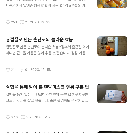
는 개의치 말아주시길 부탁드립니다. 이제 곧 겨울, 산을 좋
배농가에서 알려준 황금향 쉽게 까는 법" 감귤수확의 계절
아하고 트래킹을 즐기는 분들은 슬슬 겨울 장비들을 살펴
인 요즘 제주도에는 일손이 모자라서 난리인데요, 일반 노
봐야 할 때입니다. 그 중에 가장 중요한 것이 바로 등산화입
지감귤수확이 한창일 바로 요즘, 그러니까 일반 노지감귤
작성시간
291
2
2020. 12. 23.
니다. 저는 아래 사진으로 보여드리는 등..
보다는 조금 늦은 시기인지만, 다른 만감류(천혜향, 레드향,
한라봉)중에서는 가장 빨리 출하되는 것이 바로 황금향입
니다. ‘황금향’은 부와 명품의 향기를 뜻한다고 하여 붙여진
귤껍질로 만든 손난로의 놀라운 효능
이름이기도 한데요, 생긴 것은 일반 감귤보다는 오렌지에
글 내용
가깝게 생겼으며 크기는 한라봉과 비슷한 크기를 가졌습니
귤껍질로 만든 손난로의 놀라운 효능 “강추위 출근길 이거
다. 황금향은 한라봉과 천혜향의 접목시켜서 만들어진 품
하나면 끝” 올 겨울은 많이 추울 것 같습니다. 점점 겨울의
종인데요, 맛과 향이 뛰어나고 무엇보다도 풍부한 과즙이
한복판으로 접어들면서 빙판길 운전에도 조심하셔야겠습
아주 일품이어서 이 시기만 되면 사람들에게 인기가 아주
니다. 지금 제주도에는 수확적기를 놓치지 않으려고 농민
작성시간
214
0
2020. 12. 15.
좋습니다. 저도 서귀포지역에 아는 농장이 ..
들이 분주하게 땀을 흘리고 있습니다. 양지 바른 곳에서 곱
게 익은 감귤이 맛있듯이 비나 눈발을 맞아 추위를 겪고 나
면 당도가 떨어지게 마련입니다. 그래서 더욱 손길은 바빠
실험을 통해 알아 본 덴탈마스크 앞뒤 구분 법
질 수밖에 없습니다. 비타민덩어리라고 불리는 감귤은 겨
글 내용
울철 감기예방은 물론 피부미용과 피로회복, 스트레스 해
실험을 통해 알아 본 덴탈마스크 앞뒤 구분 법 지긋지긋한
소에 효과가 좋다는 건 이제 너무나도 알려진 사실입니다.
코로나 시대를 살고 있습니다. 또한 올여름도 유난히 길어
또한 먹고 난 감귤껍질을 생활의 지혜로 활용하는 사례들
질 거라고 합니다. 날씨가 조금 시원해지면 덴탈마스크를
도 많이 알려져 있습니다. 그중에서도 지금시기에 알아둬
버리고 KF마스크를 하려고 했는데, 앞으로도 상당 기간은
작성시간
343
35
2020. 9. 2.
야 할 아주 유용한 정보가 있으니, 바로 감귤껍질..
덴탈마스크에 의존해야 할 것 같습니다. 성능 면에서 우수
하기 때문에 KF80, KF94등을 선호하지만 여름철에는 호
흡이 힘들어져서 많은 분들이 덴탈마스크를 착용하고 다니