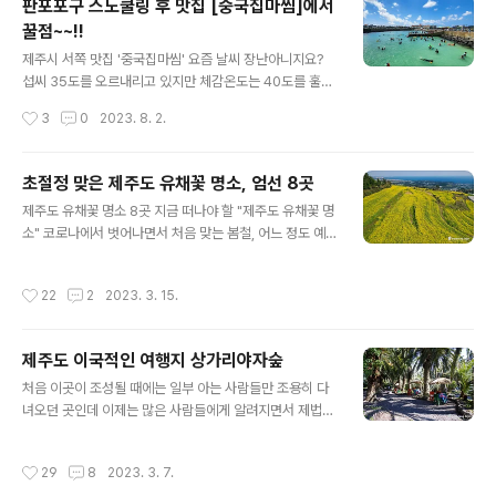
판포포구 스노쿨링 후 맛집 [중국집마씸]에서
인해 여름철에 국한되어 있긴 하지만, 여름철에 정말 흔한
꿀점~~!!
광경이 되어버렸습니다. 스노쿨링 마니아들이 찾아 놓은
글 내용
명소들은 금방 소문이 나서 피서객들이 몰리기 시작하는데
제주시 서쪽 맛집 '중국집마씸' 요즘 날씨 장난아니지요?
요, 스노쿨링 명소는 제주도에 아주 많다고 볼 수 있습니다.
섭씨 35도를 오르내리고 있지만 체감온도는 40도를 훌쩍
그중에서도 가장 소문난 성지는 바로 서귀포시에 있는 황
넘는거 같습니다. 가능하면 집 밖에 나가지 않는게 상책이
작성시간
3
0
2023. 8. 2.
우지 해안인데요, 안타깝게도 올해부터 황우지 해안은 출
긴 하지만 계절이 여름이잖아요? 젊음의 계절인 만큼 제주
입이 금지되었습니다. 날카로운 바위 지대가..
도는 피서를 위해 찾아온 관광객들이 정말 많습니다. 때가
때인 만큼 대부분의 피서객들은 시원한 풍경의 해수욕장
초절정 맞은 제주도 유채꽃 명소, 엄선 8곳
또는 유명한 계곡을 찾아 즐기고 있는데요, 장마가 지나간
글 내용
제주도 유채꽃 명소 8곳 지금 떠나야 할 "제주도 유채꽃 명
지난 일요일이 최고 절정이었던 것 같습니다. 가는 곳마다
소" 코로나에서 벗어나면서 처음 맞는 봄철, 어느 정도 예
사람들로 넘쳐 났는데요, 요즘 스노쿨링으로 인기를 얻고
상은 되었지만 따뜻한 날씨를 보이면서 제주도를 찾는 분
있는 판포포구도 예외는 아니었습니다. 에메랄드 빛깔의
들이 부쩍 늘었습니다. 때마침 봄꽃이 만발하는 시기입니
눈부신 바다에서 자유롭게 스노쿨링을 즐기고 있는 피서객
작성시간
22
2
2023. 3. 15.
다. 지난 주말에는 일부러 제주도 곳곳을 돌아봤는데요, 제
들이 조그마한 판포포구를 가득 메우고 있는데요, 예전에
주도의 유명한 유채꽃 명소에는 유채꽃들이 활짝피어 최절
는 진짜 젊은층들만 이곳을 찾았는데, 근래에는..
정기를 맞고 있다는 생각이 듭니다. 의도했든 안했든, 지금
제주도 이국적인 여행지 상가리야자숲
이 시기에 제주도를 찾아온 분들에겐 최고의 볼거리를 선
글 내용
사하고 있다는 느낌인데요, 제주도는 유채꽃 외에도 봄의
처음 이곳이 조성될 때에는 일부 아는 사람들만 조용히 다
전령사라고 할 수 있는 벚꽃 명소들이 아주 많은데요, 벚꽃
녀오던 곳인데 이제는 많은 사람들에게 알려지면서 제법
이 개화를 하려면 조금 더 있어야 할 것 같고요, 지금은 유
유명한 곳으로 변해가고 있네요. 수십 년 된 야자수 나무가
채꽃이 여행객들의 발길을 붙들고 있다고 보면 됩니다. 피
숲을 이루고 있어서 마치 동남아의 유명한 휴양지에 온 듯
작성시간
29
8
2023. 3. 7.
고 금방 떨어져버리는 벚꽃에 비해 유채..
한 착각을 일으키는 곳, 이곳이 바로 상가리야자숲입니다.