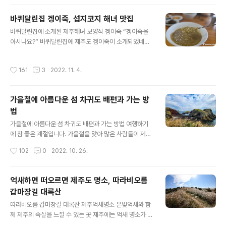
상가리야자숲은 그동안 제주도의 여행지에 식상한 사람들
에겐 이색적인 볼거리라고 할 수 있는데요, 제주도에 산재
바퀴달린집 겡이죽, 섭지코지 해녀 맛집
한 숲속과 숲길 여행지와는 또 다른 느낌이 드는 곳이며, 애
글 내용
월읍의 중산간에 위치해 있고 차량으로 접근이 용이한 곳
바퀴달린집에 소개된 제주해녀 보양식 겡이죽 “겡이죽을
이라 남녀노소 누구나 쉽게 둘러 볼 수 있는 장점이 있습니
아시나요?” 바퀴달린집에 제주도 겡이죽이 소개되었네요.
다. 처음에는 입장료가 없이 누구나 드나들 수 있었는데요
제주도 출신인 고두심님이 강력추천했다고 하네요. 제주도
이제는 5천 원이라는 입장료를 받고 있습니다. 상가리야자
에선 깅이죽이라도 합니다. 제주를 찾는 관광객들에게 깅
작성시간
161
3
2022. 11. 4.
숲 입구에는 간이 매표소가 설치되어 있는데..
이죽이 뭐냐고 물어보면 아는 분이 없을 겁니다. 제주도 사
람들 또한 기성세대들이라면 혹시(?) 모를까 아는 사람들
은 극소수일 겁니다. 이제는 제주도 최고의 명소로 변해버
가을철에 아름다운 섬 차귀도 배편과 가는 방
린 성산포의 섭지코지, 다른 곳에 비해 섭지코지는 알려진
법
맛집들이 별로 없는데, 이곳을 여행하다가 제주색이 짙은
글 내용
음식을 먹고 싶은 분들이라면 섭지코지 북쪽 해변에 있는
가을철에 아름다운 섬 차귀도 배편과 가는 방법 여행하기
섭지코지 해녀의 집을 한번 찾아가 보시길 바랍니다. 지형
에 참 좋은 계절입니다. 가을철을 맞아 많은 사람들이 제주
적으로 제주본섬에서 돌출된 형태를 하고 있는 제주 섭지
도를 찾아오고 있는데요, 가을철의 상징적 아이콘이라 할
작성시간
102
0
2022. 10. 26.
코지, 입구로 들어선 후 오른쪽으로 차를 몰고 가면..
수 있는 은빛 억새는 발길 닿은 곳마다 여행객들을 반기고
있습니다. 제주도에는 수많은 억새 명소들이 있지만 그중
에서도 단연 새별오름이 압권이고요, 몇 년 전에 제주도에
억새하면 떠오르면 제주도 명소, 따라비오름
등장하여 이목을 집중시켰던 외래종 핑크뮬리는 이제 인기
갑마장길 대록산
가 좀 시들해진 느낌도 듭니다. 이렇게 아름다운 가을철이
글 내용
면 떠나고 싶을 정도로 문득 생각나는 곳이 있으니 그곳은
따라비오름 갑마장길 대록산 제주억새명소 은빛억새와 함
바로 섬 속의 섬 차귀도입니다. 기이한 절벽 지대로 이루어
께 제주의 속살을 느낄 수 있는 곳 제주에는 억새 명소가 참
진 섬이지만 섬의 상부로 올라서면 탁 트인 경관에 온 섬이
많은데요, 해마다 이맘때쯤 중산간 지역으로 차를 몰고 다