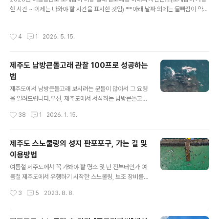
가시면 수영후 단도리하기 편합니다.항상 안전한 물놀이
한 시간 ~ 이제는 나와야 할 시간을 표시한 것임) **아래 날짜 외에는 물빠짐이 약해
되세요..1️⃣행원리 락풀📍구글좌표: 33.5603098, 126.
서 조개잡이가 어렵습니다.*** 7물, 8물이 물빠짐이 가장 좋아서 오랜시간 가능하
8101534🚘주차: 주차장및 도로옆📌체크포인트: 무조건
고, 그 외(4물, 5물, 6물, 9물, 10물 등)는 물빠짐이 다소 덜하다 느낄수 있습니다.5
작성시간
4
1
2026. 5. 15.
간조때2️⃣법환동 락풀📍구글좌..
월16일(토)7물 12:00~17:005월17일(일)8물 13:30~19:005월18일(월)9물 1
5:30~19:305월19일(화)10물 16:00~20:005월20일(수)11물 18:00~20:00
5월28일(목)4물 12:00~15:005월29일(금)5물 12:30~16:005월30일(토)6물
제주도 남방큰돌고래 관찰 100프로 성공하는
13:00~16:305월31일(일)7물 14:00~17:006월1일..
법
글 내용
제주도에서 남방큰돌고래 보시려는 분들이 많아서 그 요령
을 알려드립니다.우선, 제주도에서 서식하는 남방큰돌고래
에 대해서 알고 넘어 갑니다.제주남방큰돌고래는 제주도
작성시간
38
1
2026. 1. 15.
연안에 생활의 터전을 잡은 돌고래로 국제보호종입니다. 2
000년대에 이르러 남방큰돌고래는 큰돌고래와 유전적으
로 구별되는 종으로 인정받았습니다. 남방큰돌고래는 연안
제주도 스노쿨링의 성지 판포포구, 가는 길 및
지역에 정주하는 특성이 있으며, 연안생태계 피라미드의
이용방법
최상위 해양생물로서, 이들의 건강상태와 개체수는 연안생
글 내용
태계의 건강 상태를 판단할 수 있는 중요한 척도로 여겨지
여름철 제주도에서 꼭 가봐야 할 명소 몇 년 전부터인가 여
고 있습니다. 우리나라에는 제주도 연안에 평생을 정주하
름철 제주도에서 유행하기 시작한 스노쿨링, 보조 장비를
며 사는 제주남방큰돌고래가 서식하고 있습니다. 남방큰돌
착용하고 물속을 수영하면서 바다 밑 신비로운 광경들을
작성시간
3
5
2023. 8. 8.
고래의수명은 약40년으로 12개월 임신 기간 동안 한 마리
관찰하는 물놀이인데요, 과거에는 동남아 휴양지 바다에서
의 새끼를 낳습니다. 다 자란 몸길이는 약2.6m, 몸무게는
나 즐길 수 있던 것을, 이제는 국내 바닷가 어디서든지 쉽게
약..
볼 수 있게 되었습니다. 물론 국내에서는 뚜렷한 사계절로