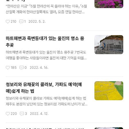
람들이 제주도에 들어오면 모두 어디에 있는 것일까요. 유
글 내용
명한 관광지에 가보면 실감이 나지만, 조금만 외각으로 빠
"한라산은 지금" 「5월 한라산에 꼭 올라야 하는 이유」 「6월
지면 그 많던 사람들이 보이질 않습니다. 그런 와중에 무심
산철쭉 개화에 한라산철쭉제도 열려」 요즘 연일 한라산에
코 제주시 이호해변으로 산책을 갔다가 관광버스를 타고
서 꽃소식이 전해지고 있습니다. 해마다 이맘때면 저지대
작성시간
210
1
2022. 5. 2.
해변 산책을 나온 관광객들을 보고 깜짝 놀랐습니다. 사실
에서 시간된 꽃무리가 점점 고지대로 올라가면서 환상적인
이곳은 주민들이나 개별 관광객들이 즐..
모습이 연출되는데요, 4월말부터 시작된 털진달래 개화가
이제 곧 절정을 앞두고 있기 때문입니다. 한라산에서 털진
하트해변과 죽변등대가 있는 울진의 명소 용
달래가 군락을 이루는 곳은 윗세오름 근처와 선작지왓, 그
추곶
리고 남벽쪽 방애오름 인근입니다. 탐방로 지명에 진달래
글 내용
밭 대피소라는 곳이 있어 그곳에 가면 진달래가 많겠지 생
하트해변과 죽변등대가 있는 울진의 명소 용추곶 7번국도
각할 수 있지만, 진달래밭 대피소 보다 더 많은 곳이 있으니
여행을 좋아하는 사람들이라면 울진에 대한 기억을 떠올리
바로 위에 나열한 곳들입니다. 털진달래는 진달래과.속의
는 분들이 많을 겁니다. 동해안 특유의 풍경도 풍경이지만
작성시간
185
0
2022. 4. 16.
낙엽활엽성 관목으로 높이1~2미터까지 자라며, 우리나라
유서 깊은 명소들도 참 많은 곳이란 생각입니다. 저도 오래
에서는 설악산과 지리산, 한라산 등에서 ..
머물지는 못했지만 잠깐 울진을 스쳐 지났는데요, 울진은
얼마 전 산불로 큰 아픔을 겪은 곳이기도 합니다. 마음을 다
청보리와 유채꽃의 콜라보, 가파도 예약(예
스리려고 떠난 여행이지만 산불피해를 입은 지역이라 카메
매)쉽게 하는 법
라를 들고 이곳을 찾는 여행자의 신분, 괜히 미안한 마음이
글 내용
들더군요. 개인적으로 인상 깊었던 곳은 죽변항 인근입니
청보리와 유채꽃의 콜라보 가파도 예약(예매)쉽게 하는 법
다. 포항의 호미곶 다음으로 바다로 향해 길게 돌출된 지역
제주도 본섬의 남단에 있는 청보리섬 가파도에 난리가 났
으로 용의 꼬리를 닮아 용추곶이라고도 부릅니다. 울릉도
습니다. 지금부터 5월까지는 매해 청보리 물결이 온 섬에
작성시간
220
3
2022. 4. 12.
까지 직선거리로만 따지면 이곳이 가장 가깝다고 할 수 있
출렁였는데요, 올해는 청보리가 있던 곳 일부에 유채꽃을
습니다. 용추곶의 위아래로는 후정 해변과..
심어 환상적인 풍경을 연출해내고 있기 때문입니다. 코로
나에 지친 사람들이 연일 가파도를 찾아 눈부신 풍경에 넋