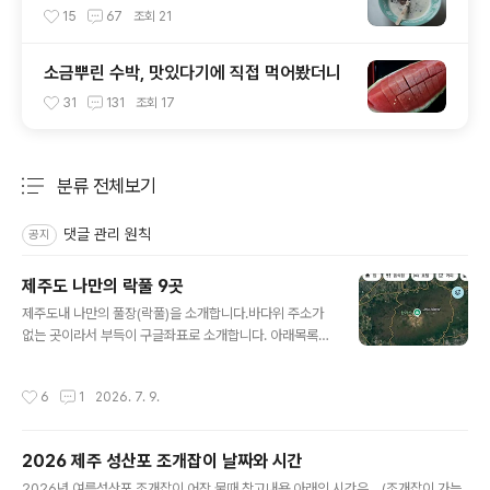
15
67
조회
21
소금뿌린 수박, 맛있다기에 직접 먹어봤더니
31
131
조회
17
분류 전체보기
주요 글 목록
댓글 관리 원칙
공지
제주도 나만의 락풀 9곳
글 내용
제주도내 나만의 풀장(락풀)을 소개합니다.바다위 주소가
없는 곳이라서 부득이 구글좌표로 소개합니다. 아래목록의
좌표(숫자)부분만 복사하셔서 구글지도앱 상단 검색창에
붙여 넣으시면 됩니다.(방법은 맨 아래 사진 참고하세요)소
작성시간
6
1
2026. 7. 9.
개하는 곳들은 모두 자연적으로 형성된 곳입니다.인위적으
로 만들어진, 청굴물, 용물 등 용천수 피서지와 내년부터 물
놀이 금지되는 항포구 또한 제외했습니다.물때를 반드시
2026 제주 성산포 조개잡이 날짜와 시간
지키고 가야 제대로 된 물놀이를 즐길수 있습니다.나만의
글 내용
풀장이기에 편의시설 없습니다.수건과 패트병에 물을 담아
2026년 여름성산포 조개잡이 어장 물때 참고내용 아래의 시간은....(조개잡이 가능