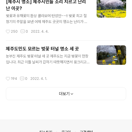
[제주시 명소] 제주시민들 소리 지르고 난리
을 놓고 진정한 제주도의 풍경이 바로 이게 아니겠냐며 탄
난 이곳?
성을 자아내고 있습니다. 청보리와 유채꽃의 환상콜라보를
글 내용
이룬 풍경은 아래쪽에서 확인하고요, 먼저 확인할 것이 따
벚꽃과 유채꽃의 환상 콜라보에 탄성만~~!! 벚꽃 최고 절
로 있습니다. 바로 가파도를 쉽게 가는 요령입니다. 요즘 가
정기의 주말을 보낸 어제 제주도 곳곳의 명소는 난리가 났
파도는 말 그대로 대목이라서 가파도행 선박에 승선하려면
습니다. 벚꽃과 유채꽃의 환상 콜라보를 보여주고 있는 제
작성시간
250
0
2022. 4. 4.
진땀을 빼야합니다. 어떻게 하면 사람에 치이지 않고 좀 더
주 최고의 봄철 명소인 녹산로에는 발 디딜 틈 없는 북새통
쉽게 배를 탈 수 있을까 알아보도록 하겠..
을 이뤘는데요, 사실 사람이 밀릴 거라 예감이 들면 처음부
터 피하는 게 상책입니다. 녹산로는 풍경은 어딜 내놔도 손
제주도민도 모르는 벚꽃 터널 명소 세 곳
색없이 아름다운 모습을 보이지만 밀려드는 사람들이 많을
글 내용
눈부신 제주도 벚꽃 터널 세 곳 제주도는 지금 벚꽃이 한창
때는 진짜 스트레스만 받다가 올 때가 많습니다. 차를 주차
입니다. 최근 이틀 날씨가 갑자기 따뜻해지면서 웅크리고
할 곳도 없을뿐더러 차를 주차했다 하더라도 편히 앉아서
있던 벚꽃들이 일제히 꽃망울을 터트리는 것 같은데요, 올
쉬다 올 곳도 마땅치 않습니다. 그래서 알만 한 사람은 비교
해는 만개 시기가 조금 늦지 않겠나 싶었는데 예상이 또 어
적 한적한곳을 찾게 됩니다. 그래서 선택하는 곳이 바로 신
작성시간
194
0
2022. 4. 1.
긋날 것 같네요. 며칠 전에는 제주도의 벚꽃 명소 29곳을
산공원입니다. 신산공원은 제주시내에 있으면서도 누구나
블로그에 소개해드렸는데요, 해가 갈수록 제주도에는 눈에
쉽게 접근이 가능한 시민공원으로서 ..
띠는 벚꽃 명소들이 늘어가는 추세입니다. 왕벚꽃 자생지
더보기
가 제주이다 보니 나무를 구하고 보급하기가 수월해서 그
런게 아닐까 생각합니다. 제주도 벚꽃명소 29곳 살펴보기
이번에는 제주도에서 그 동안 알려진 벚꽃 명소 외에 꼭꼭
숨겨진 명소 세 곳을 소개하려고 하는데요, 중산간 지역이
고 차량들의 통행도 별로 없는 곳이라서 관광객은 물론이
고 타 지역에 사는 제주도민들도 잘 모르는..
의안내