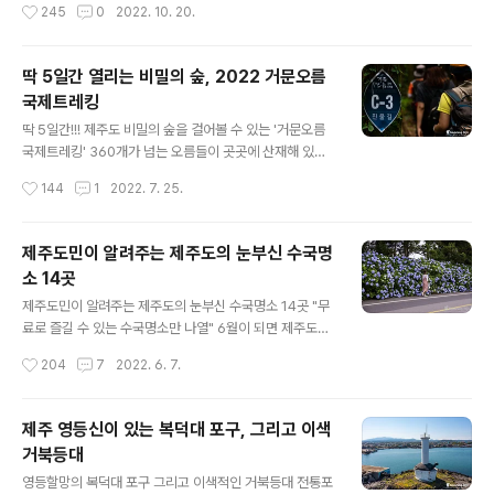
작성시간
245
0
2022. 10. 20.
가을빛 억새로 일렁이는 모습을 보노라면 온갖 잡념이 다
니다 보면 어디서든지 눈에 띠는 것이 바다의 물결처럼 일
사라지고 힐링되는 느낌을 받기 때문입니다..
렁이는 은빛억새입니다. 때론 끝이 보이지 않을 정도로 드
넓게 펼쳐진 억새 군락지가 있다면 소담스럽게 피어나 감
딱 5일간 열리는 비밀의 숲, 2022 거문오름
성을 자극하는 소규모의 억새 풍경 등, 형태도 아주 다양합
국제트레킹
니다. 오늘은 제주도민들이 억새하면 찾아 떠나는 곳이 있
글 내용
는데요, 그곳을 소개하려고 합니다. 대규모 억새 명소로 잘
딱 5일간!!! 제주도 비밀의 숲을 걸어볼 수 있는 '거문오름
알려진 새별오름이나 산굼부리와 같은 모습은 아니지만,
국제트레킹' 360개가 넘는 오름들이 곳곳에 산재해 있는
오름에서 오름으로 이어져 있으면서 제주의 속살과 함께
제주도, 이중에는 특별한 경우를 제외하곤 절대 출입을 해
작성시간
144
1
2022. 7. 25.
가을을 만끽할 수 있는 곳이라 할 수 있습니다. 제주 남동부
서는 안 되는 오름들이 있답니다. 대표적인 곳으로 한라산
에 있는 따라비오름과 함께 갑마장길 그리고..
국립공원 내 보호구역 안에 있는 오름들, 그리고 심각한 훼
손으로 인해 자연적 휴식년제가 필요한 주요 오름들이 있
제주도민이 알려주는 제주도의 눈부신 수국명
는데요, 물찻오름을 비롯하여 송악산, 백약이오름, 도너리
소 14곳
오름, 문석이오름, 용눈이오름 등이 있습니다. 최근 휴식년
글 내용
제 기한이 다된 송악산과 백약이오름 정상부에 대해 각각
제주도민이 알려주는 제주도의 눈부신 수국명소 14곳 "무
휴식년제를 5년, 2년 더 연장하기로 했답니다. 이렇게 탐
료로 즐길 수 있는 수국명소만 나열" 6월이 되면 제주도에
방 자체를 원천 차단하는 곳도 있지만, 사전예약 시스템으
서 가장 사랑받는 꽃이 바로 수국입니다. 제주도의 알려진
작성시간
204
7
2022. 6. 7.
로 철저한 관리 속에 탐방을 허용하는 곳도 있으니 그곳이
수국명소 중 한 곳인 온평 혼인지에는 벌써 수국이 만개하
바로 거문오름입니다. 거문오름은..
여 소문을 듣고 찾아온 사람들을 반기고 있습니다. 실제로
혼인지는 해마다 가장 빨리 개화를 해 왔습니다. 올해는 더
제주 영등신이 있는 복덕대 포구, 그리고 이색
욱 풍성한 모습으로 사랑을 받을 것 같습니다. 코로나로 묶
거북등대
였던 답답함을 털어내듯 많은 사람들이 밖으로 쏟아져 나
글 내용
오고 있는 요즘입니다. 제주도의 이름난 명소에는 어디를
영등할망의 복덕대 포구 그리고 이색적인 거북등대 전통포