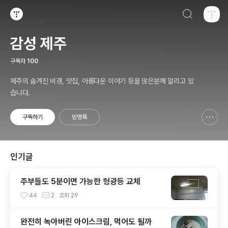
검색하기
티스토리
감성 제주
구독자
100
제주의 숨겨진 비경, 맛집, 아름다운 이야기 등을 많은분께 알리고 있
습니다.
구독하기
방명록
신고하기 레이어
열기
인기글
주부들도 5분이면 가능한 형광등 교체
44
2
조회
29
완전히 녹아버린 아이스크림, 먹어도 될까