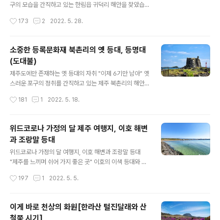
가든 밀려든 인파로 가득한데요, 6월과 함께 수국이 개화
구의 모습을 간직하고 있는 한림읍 귀덕리 해안을 찾았습
를 하면서 최고의 볼거리가 하나 더 가미된 형국입니다. 제
니다. 세월이 흐르면서 손을 댄 흔적이 보이긴 하지만 제주
작성시간
173
2
2022. 5. 28.
주도에는 많은 수국명소들이 있지만 개화하는 시기는 조금
현무암을 차곡차곡 쌓아올려 튼튼하게 만들어진 포구의 형
씩 다릅니다. 혼인지는 벌써 만개하여 일..
태는 전통적인 모습을 그대로 살려내고 있었습니다. 마을
사람들은 이곳 귀덕리 포구를 ‘모살개’라고 부릅니다. 모살
소중한 등록문화재 북촌리의 옛 등대, 등명대
개는 안캐와 중캐, 그리고 밖캐의 3단 구조로 만들어졌습
(도대불)
니다. 이곳뿐만이 아니고, 제주도 해안에 남아 있는 전통 포
글 내용
구의 구조를 자세히 살펴보면 어렵지 않게 이와 같은 형태
제주도에만 존재하는 옛 등대의 자취 "이제 6기만 남아" 옛
를 볼 수 있습니다. 가장 안쪽의 안캐 포구는 태풍 때 어선
스러운 포구의 정취를 간직하고 있는 제주 북촌리의 해안,
을 피신시켜 놓거나 수리할 때 사용했던 곳이고, 중캐는 밀
한눈에 봐도 오래된듯한 구조물 하나가 눈에 들어옵니다.
작성시간
181
1
2022. 5. 18.
물이 되면 바다로 나갈 배가 정박해 놓는 곳으로 그리고 밖
다름 아닌 등명대입니다. ‘등명대’는 지금의 등대 역할을 했
캐는 수시로 드나드는 배들이 정박해 있..
던 옛 등대이며, 이름은 말 그대로 '등(燈)을 밝히는(明) 대
(臺)', 즉 등대입니다. 예로부터 제주에서는 ‘도대불’이라고
위드코로나 가정의 달 제주 여행지, 이호 해변
불렀습니다. 공교롭게도 북촌리 해안을 지키고 있는 도대
과 조랑말 등대
불과 함께 신식 등대가 시야에 들어옵니다. 바다로 나간 제
글 내용
주 어민들의 안전하게 포구로 돌아올 수 있도록 길잡이 역
위드코로나 가정의 달 여행지, 이호 해변과 조랑말 등대
할을 해왔으며, 1915년에 만들어진 이곳 북촌리의 도대불
"제주를 느끼며 쉬어 가지 좋은 곳" 이호의 이색 등대와 해
위에는 건립연도를 알리는 표석을 세운 것도 특이한 점 중
변 제주도가 최근 들어 최고의 시즌을 맞고 있는 것 같습니
작성시간
197
1
2022. 5. 5.
에 하나입니다. 북촌 도대불 위 표석에 새겨진 건립연도를
다. 실외 마스크 의무화가 해제되고 여행에 목말랐던 사람
살펴보면 ‘대정4년..
들이 5월 가정의 달을 맞아 제주도로 몰려들고 있는 것입
니다. 이번 가정의 달 여행 성수기에 무려 20만 명이 제주
이게 바로 천상의 화원[한라산 털진달래와 산
도를 찾는다는 얘기도 들립니다. 그렇다면 이렇게 많은 사
철쭉 시기]